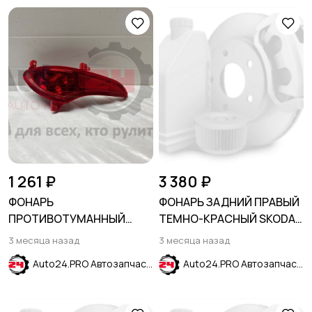
Скрипты и
программное
обеспечение
1 261 ₽
3 380 ₽
ФОНАРЬ
ФОНАРЬ ЗАДНИЙ ПРАВЫЙ
ПРОТИВОТУМАННЫЙ
ТЕМНО-КРАСНЫЙ SKODA
ЗАДНИЙ ЛЕВЫЙ HYUNDAI
RAPID 2012-2020
3 месяца назад
3 месяца назад
SOLARIS 2014-2017
Auto24.PRO Автозапчасти
Auto24.PRO Автозапчасти