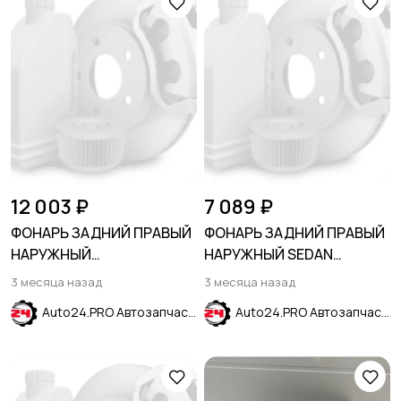
12 003 ₽
7 089 ₽
ФОНАРЬ ЗАДНИЙ ПРАВЫЙ
ФОНАРЬ ЗАДНИЙ ПРАВЫЙ
НАРУЖНЫЙ
НАРУЖНЫЙ SEDAN
ГАЛОГЕНОВЫЙ LS
CHEVROLET CRUZE 2015-
3 месяца назад
3 месяца назад
CHEVROLET EQUINOX 2021-
2024
Auto24.PRO Автозапчасти
Auto24.PRO Автозапчасти
2024