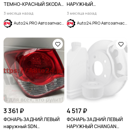
ТЕМНО-КРАСНЫЙ SKODA
НАРУЖНЫЙ
RAPID 2012-2020
ГАЛОГЕНОВЫЙ LS
3 месяца назад
3 месяца назад
CHEVROLET EQUINOX 2021-
Auto24.PRO Автозапчасти
Auto24.PRO Автозапчасти
2024
3 361 ₽
4 517 ₽
ФОНАРЬ ЗАДНИЙ ЛЕВЫЙ
ФОНАРЬ ЗАДНИЙ ЛЕВЫЙ
наружный SDN
НАРУЖНЫЙ CHANGAN