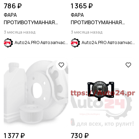
786 ₽
1 365 ₽
ФАРА
ФАРА
ПРОТИВОТУМАННАЯ
ПРОТИВОТУМАННАЯ
ПРАВАЯ KIA CERATO /
ПРАВАЯ KIA CEED 2018-
3 месяца назад
3 месяца назад
FORTE 2009-2013
2021
Auto24.PRO Автозапчасти
Auto24.PRO Автозапчасти
1 377 ₽
730 ₽