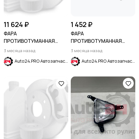
11 624 ₽
1 452 ₽
ФАРА
ФАРА
ПРОТИВОТУМАННАЯ
ПРОТИВОТУМАННАЯ
ПРАВАЯ LED PRIMIER
ПРАВАЯ KIA SPORTAGE SL
3 месяца назад
3 месяца назад
CHEVROLET EQUINOX 2021-
2010-2016
Auto24.PRO Автозапчасти
Auto24.PRO Автозапчасти
2024