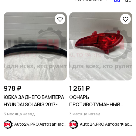
Для дома и дачи
Хобби и развлечения
Животные
Спорт и отдых
Красота и здоровье
Хэндмейд
978 ₽
1 261 ₽
ЮБКА ЗАДНЕГО БАМПЕРА
ФОНАРЬ
HYUNDAI SOLARIS 2017-
ПРОТИВОТУМАННЫЙ
2020
ЗАДНИЙ ПРАВЫЙ HYUNDAI
3 месяца назад
3 месяца назад
Стройматериалы и
Видеокурсы
SOLARIS 2014-2017
Auto24.PRO Автозапчасти
Auto24.PRO Автозапчасти
инструменты