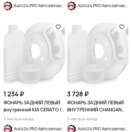
CHEVROLET EQUINOX 2021-
2024
Auto24.PRO Автозапчасти
Auto24.PRO Автозапчасти
2024
1 234 ₽
3 728 ₽
ФОНАРЬ ЗАДНИЙ ЛЕВЫЙ
ФОНАРЬ ЗАДНИЙ ЛЕВЫЙ
внутренний KIA CERATO /
ВНУТРЕННИЙ CHANGAN
FORTE 2009-2013
ALSVIN 2018-
3 месяца назад
3 месяца назад
Auto24.PRO Автозапчасти
Auto24.PRO Автозапчасти