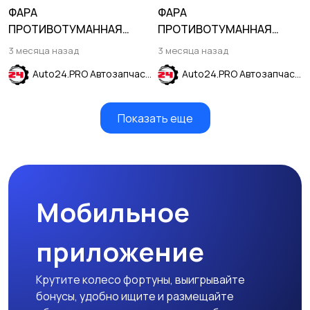
ФАРА
ФАРА
ПРОТИВОТУМАННАЯ
ПРОТИВОТУМАННАЯ
ПРАВАЯ KIA BONGO 2012-
ПРАВАЯ HYUNDAI TUCSON
3 месяца назад
3 месяца назад
2019
2004-2009
Auto24.PRO Автозапчасти
Auto24.PRO Автозапчасти
Показать еще
Мобильное
приложение
Крутите колесо фортуны, выигрывайте
бонусы, удобно ищите и размещайте