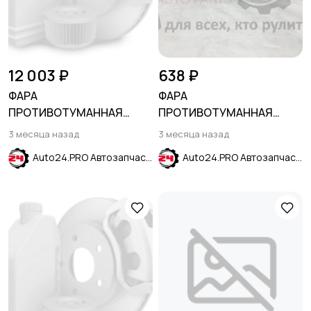
12 003 ₽
638 ₽
ФАРА
ФАРА
ПРОТИВОТУМАННАЯ
ПРОТИВОТУМАННАЯ
ПРАВАЯ ТЕМНАЯ FORD
ПРАВАЯ VOLKSWAGEN
3 месяца назад
3 месяца назад
EXPLORER 2015-2019
POLO 2011-2014
Auto24.PRO Автозапчасти
Auto24.PRO Автозапчасти