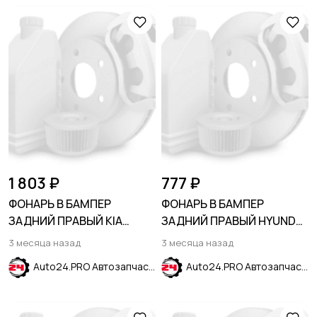
1 803 ₽
777 ₽
ФОНАРЬ В БАМПЕР
ФОНАРЬ В БАМПЕР
ЗАДНИЙ ПРАВЫЙ KIA
ЗАДНИЙ ПРАВЫЙ HYUNDAI
SPORTAGE SL 2010-2016
CRETA 2016-2021
3 месяца назад
3 месяца назад
Auto24.PRO Автозапчасти
Auto24.PRO Автозапчасти