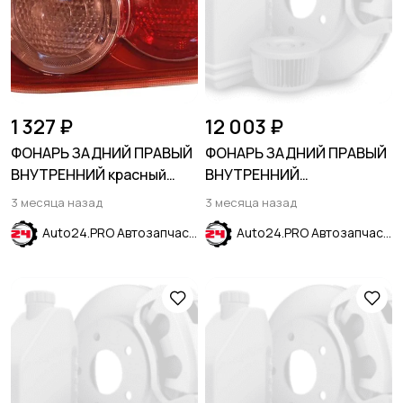
1 327 ₽
12 003 ₽
ФОНАРЬ ЗАДНИЙ ПРАВЫЙ
ФОНАРЬ ЗАДНИЙ ПРАВЫЙ
ВНУТРЕННИЙ красный
ВНУТРЕННИЙ
MITSUBISHI LANCER X
ГАЛОГЕНОВЫЙ LS
3 месяца назад
3 месяца назад
2007-2017
CHEVROLET EQUINOX 2021-
Auto24.PRO Автозапчасти
Auto24.PRO Автозапчасти
2024