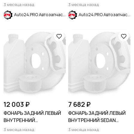
CHEVROLET CRUZE 2009-
ALSVIN 2018-
3 месяца назад
3 месяца назад
Auto24.PRO Автозапчасти
Auto24.PRO Автозапчасти
12 003 ₽
7 682 ₽
ФОНАРЬ ЗАДНИЙ ЛЕВЫЙ
ФОНАРЬ ЗАДНИЙ ЛЕВЫЙ
ВНУТРЕННИЙ
ВНУТРЕННИЙ SEDAN
ГАЛОГЕНОВЫЙ LS
CHEVROLET CRUZE 2015-
3 месяца назад
3 месяца назад