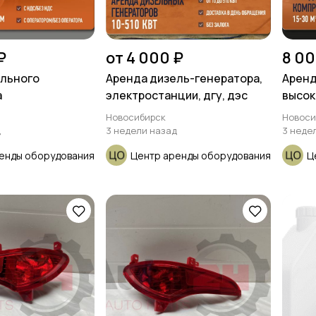
₽
от 4 000 ₽
8 00
ельного
Apeндa дизель-генератора,
Аренд
а
элeктрoстанции, дгу, дэc
высок
Новосибирск
Новоси
д
3 недели назад
3 неде
енды оборудования
Центр аренды оборудования
Ц