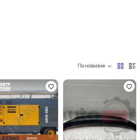
Скрипты и
программное
обеспечение
По новизне