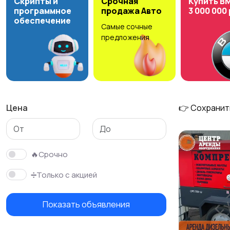
Скрипты и
Срочная
Купить B
программное
продажа Авто
3 000 000
обеспечение
Самые сочные
Красота и здоровье
Хэндмейд
предложения
Цена
👉 Сохранит
🔥Срочно
➗Только с акцией
Показать объявления