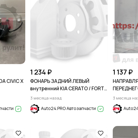
1 234 ₽
1 137 ₽
A CIVIC X
ФОНАРЬ ЗАДНИЙ ЛЕВЫЙ
НАПРАВЛ
внутренний KIA CERATO / FORTE
ПЕРЕДНЕГ
2009-2013
ESCAPE 20
3 месяца назад
3 месяца на
пчасти
Auto24.PRO Автозапчасти
Auto24