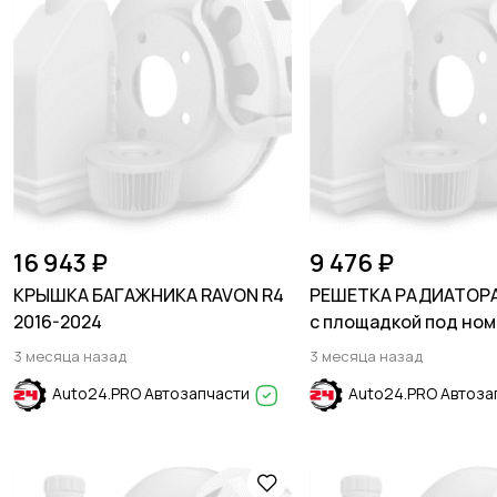
16 943 ₽
9 476 ₽
КРЫШКА БАГАЖНИКА RAVON R4
РЕШЕТКА РАДИАТОР
2016-2024
с площадкой под ном
CHEVROLET MALIBU 2
3 месяца назад
3 месяца назад
Auto24.PRO Автозапчасти
Auto24.PRO Автоза