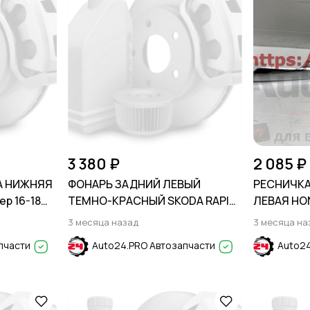
3 380 ₽
2 085 ₽
А НИЖНЯЯ
ФОНАРЬ ЗАДНИЙ ЛЕВЫЙ
РЕСНИЧКА
ер 16-18
ТЕМНО-КРАСНЫЙ SKODA RAPID
ЛЕВАЯ HON
016-2019
2012-2020
3 месяца назад
3 месяца на
пчасти
Auto24.PRO Автозапчасти
Auto24