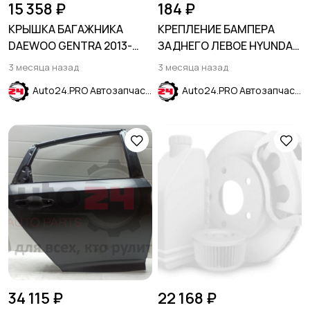
15 358 ₽
184 ₽
КРЫШКА БАГАЖНИКА
КРЕПЛЕНИЕ БАМПЕРА
DAEWOO GENTRA 2013-
ЗАДНЕГО ЛЕВОЕ HYUNDAI
2016
SOLARIS 2017-2024
3 месяца назад
3 месяца назад
Auto24.PRO Автозапчасти
Auto24.PRO Автозапчасти
34 115 ₽
22 168 ₽