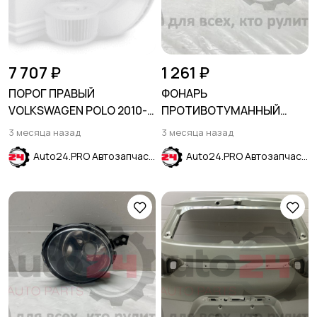
7 707 ₽
1 261 ₽
ПОРОГ ПРАВЫЙ
ФОНАРЬ
VOLKSWAGEN POLO 2010-
ПРОТИВОТУМАННЫЙ
2020
ЗАДНИЙ ПРАВЫЙ HYUNDAI
3 месяца назад
3 месяца назад
SOLARIS 2014-2017
Auto24.PRO Автозапчасти
Auto24.PRO Автозапчасти