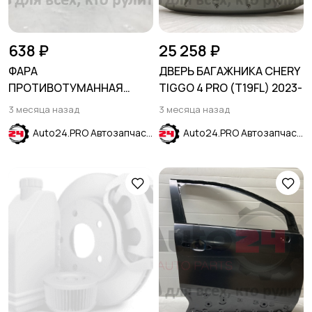
638 ₽
25 258 ₽
ФАРА
ДВЕРЬ БАГАЖНИКА CHERY
ПРОТИВОТУМАННАЯ
TIGGO 4 PRO (T19FL) 2023-
ЛЕВАЯ VOLKSWAGEN POLO
3 месяца назад
3 месяца назад
2011-2014
Auto24.PRO Автозапчасти
Auto24.PRO Автозапчасти