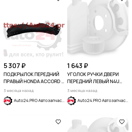
5 307 ₽
1 643 ₽
ПОДКРЫЛОК ПЕРЕДНИЙ
УГОЛОК РУЧКИ ДВЕРИ
ПРАВЫЙ HONDA ACCORD X
ПЕРЕДНИЙ ЛЕВЫЙ N4U
2017-2020
синий HYUNDAI CRETA
3 месяца назад
3 месяца назад
2016-2021
Auto24.PRO Автозапчасти
Auto24.PRO Автозапчасти