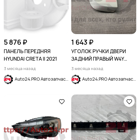
5 876 ₽
1 643 ₽
ПАНЕЛЬ ПЕРЕДНЯЯ
УГОЛОК РУЧКИ ДВЕРИ
HYUNDAI CRETA II 2021
ЗАДНИЙ ПРАВЫЙ W4Y
бежевый HYUNDAI CRETA
3 месяца назад
3 месяца назад
2016-2021
Auto24.PRO Автозапчасти
Auto24.PRO Автозапчасти