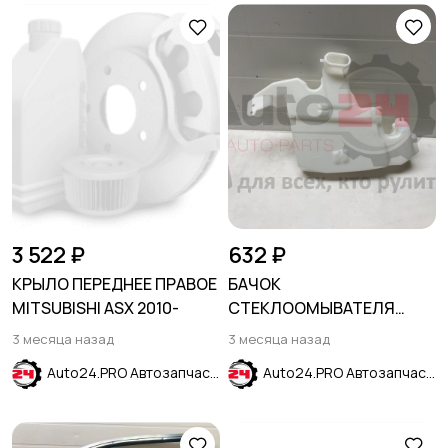
3 522 ₽
632 ₽
КРЫЛО ПЕРЕДНЕЕ ПРАВОЕ
БАЧОК
MITSUBISHI ASX 2010-
СТЕКЛООМЫВАТЕЛЯ
RENAULT KAPTUR 2016-
3 месяца назад
3 месяца назад
2022
Auto24.PRO Автозапчасти
Auto24.PRO Автозапчасти