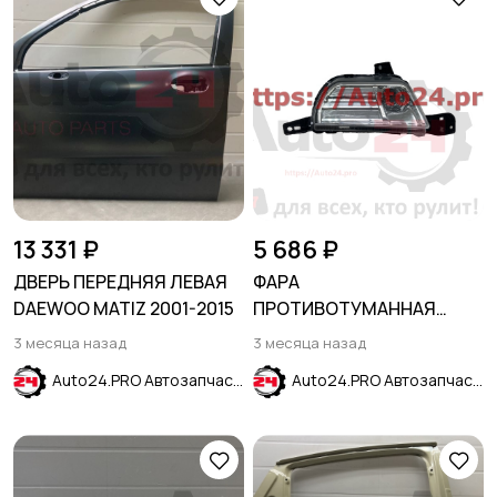
13 331 ₽
5 686 ₽
ДВЕРЬ ПЕРЕДНЯЯ ЛЕВАЯ
ФАРА
DAEWOO MATIZ 2001-2015
ПРОТИВОТУМАННАЯ
ЛЕВАЯ FORD EDGE 2019-
3 месяца назад
3 месяца назад
Auto24.PRO Автозапчасти
Auto24.PRO Автозапчасти