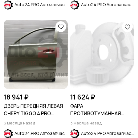
Auto24.PRO Автозапчасти
Auto24.PRO Автозапчасти
18 941 ₽
11 624 ₽
ДВЕРЬ ПЕРЕДНЯЯ ЛЕВАЯ
ФАРА
CHERY TIGGO 4 PRO
ПРОТИВОТУМАННАЯ
(T19FL) 2023-
ПРАВАЯ LED PRIMIER
3 месяца назад
3 месяца назад
CHEVROLET EQUINOX 2021-
Auto24.PRO Автозапчасти
Auto24.PRO Автозапчасти
2024