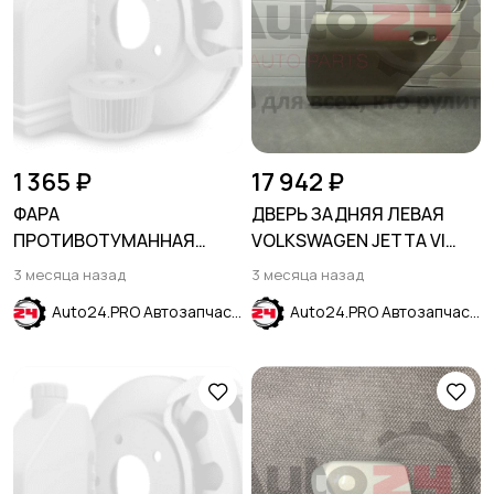
1 365 ₽
17 942 ₽
ФАРА
ДВЕРЬ ЗАДНЯЯ ЛЕВАЯ
ПРОТИВОТУМАННАЯ
VOLKSWAGEN JETTA VI
ПРАВАЯ KIA CEED 2018-
2011-2018
3 месяца назад
3 месяца назад
2021
Auto24.PRO Автозапчасти
Auto24.PRO Автозапчасти