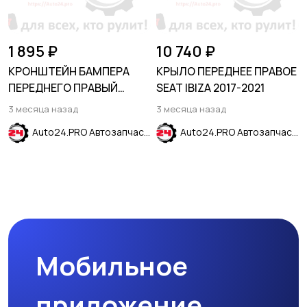
1 895 ₽
10 740 ₽
КРОНШТЕЙН БАМПЕРА
КРЫЛО ПЕРЕДНЕЕ ПРАВОЕ
ПЕРЕДНЕГО ПРАВЫЙ
SEAT IBIZA 2017-2021
CHEVROLET TRAX 2017-
3 месяца назад
3 месяца назад
Auto24.PRO Автозапчасти
Auto24.PRO Автозапчасти
Мобильное
приложение