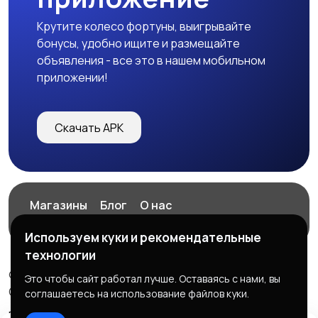
Крутите колесо фортуны, выигрывайте
бонусы, удобно ищите и размещайте
объявления - все это в нашем мобильном
приложении!
Скачать APK
Магазины
Блог
О нас
Служба поддержки
Используем куки и рекомендательные
технологии
© 2026 ExZz.ru - Маркетплейс Экспресс Заказ
Это чтобы сайт работал лучше. Оставаясь с нами, вы
ООО "ЭКЗЗ", ОГРН: 888333777444
соглашаетесь на использование файлов куки.
Правила сервиса
Политика конфиденциальности