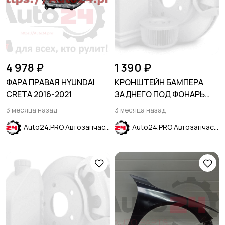
4 978 ₽
1 390 ₽
ФАРА ПРАВАЯ HYUNDAI
КРОНШТЕЙН БАМПЕРА
CRETA 2016-2021
ЗАДНЕГО ПОД ФОНАРЬ
ЛЕВЫЙ FORD ESCAPE
3 месяца назад
3 месяца назад
2020-
Auto24.PRO Автозапчасти
Auto24.PRO Автозапчасти