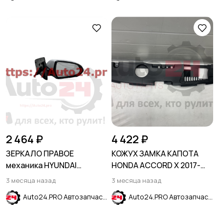
2 464 ₽
4 422 ₽
ЗЕРКАЛО ПРАВОЕ
КОЖУХ ЗАМКА КАПОТА
механика HYUNDAI
HONDA ACCORD X 2017-
SOLARIS 2017-2023
2020
3 месяца назад
3 месяца назад
Auto24.PRO Автозапчасти
Auto24.PRO Автозапчасти