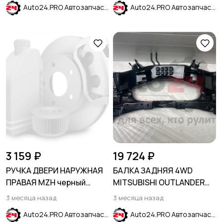
Auto24.PRO Автозапчасти
Auto24.PRO Автозапчасти
3 159 ₽
19 724 ₽
РУЧКА ДВЕРИ НАРУЖНАЯ
БАЛКА ЗАДНЯЯ 4WD
ПРАВАЯ MZH черный
MITSUBISHI OUTLANDER
HYUNDAI SOLARIS 2017-
CU 2001-2008
3 месяца назад
3 месяца назад
2024
Auto24.PRO Автозапчасти
Auto24.PRO Автозапчасти