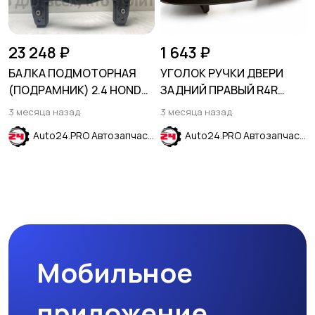
23 248 ₽
1 643 ₽
БАЛКА ПОДМОТОРНАЯ
УГОЛОК РУЧКИ ДВЕРИ
(ПОДРАМНИК) 2.4 HONDA
ЗАДНИЙ ПРАВЫЙ R4R
ACCORD VIII 2008-2015
красный HYUNDAI CRETA
3 месяца назад
3 месяца назад
2016-2021
Auto24.PRO Автозапчасти
Auto24.PRO Автозапчасти
Мобильное
приложение