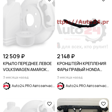
12 509 ₽
2 148 ₽
КРЫЛО ПЕРЕДНЕЕ ЛЕВОЕ
КРОНШТЕЙН КРЕПЛЕНИЯ
VOLKSWAGEN AMAROK
ФАРЫ ПРАВЫЙ HONDA
2017-2023
ACCORD X 2017-2020
3 месяца назад
3 месяца назад
Auto24.PRO Автозапчасти
Auto24.PRO Автозапчасти