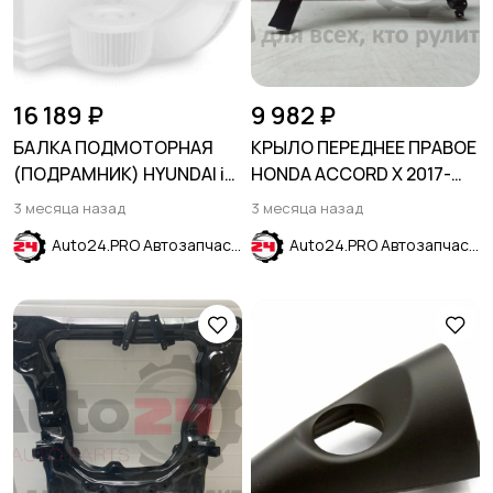
16 189 ₽
9 982 ₽
БАЛКА ПОДМОТОРНАЯ
КРЫЛО ПЕРЕДНЕЕ ПРАВОЕ
(ПОДРАМНИК) HYUNDAI i
HONDA ACCORD X 2017-
30 I 2007-2012 KIA CEED I
2023
3 месяца назад
3 месяца назад
2006- 2,0 L
Auto24.PRO Автозапчасти
Auto24.PRO Автозапчасти