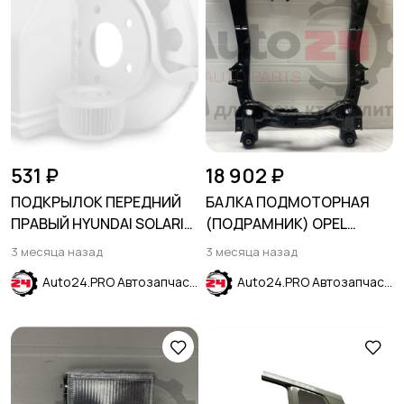
531 ₽
18 902 ₽
ПОДКРЫЛОК ПЕРЕДНИЙ
БАЛКА ПОДМОТОРНАЯ
ПРАВЫЙ HYUNDAI SOLARIS
(ПОДРАМНИК) OPEL
2020-2024 / Solaris HS 24-
INSIGNIA 2008-2017
3 месяца назад
3 месяца назад
Auto24.PRO Автозапчасти
Auto24.PRO Автозапчасти