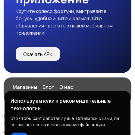
Крутите колесо фортуны, выигрывайте
бонусы, удобно ищите и размещайте
объявления - все это в нашем мобильном
приложении!
Скачать APK
Магазины
Блог
О нас
Служба поддержки
Используем куки и рекомендательные
технологии
© 2026 ExZz.ru - Маркетплейс Экспресс Заказ
Это чтобы сайт работал лучше. Оставаясь с нами, вы
ООО "ЭКЗЗ", ОГРН: 888333777444
соглашаетесь на использование файлов куки.
Правила сервиса
Политика конфиденциальности