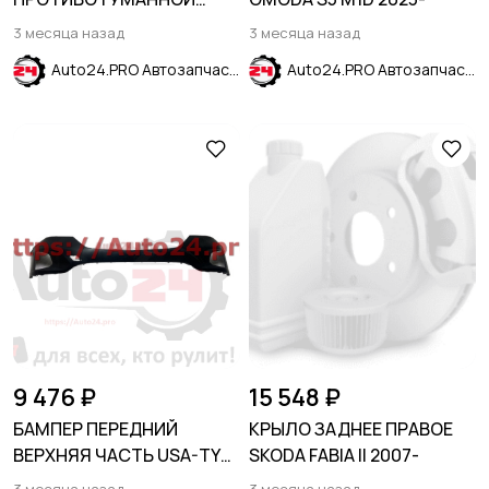
ЛЕВАЯ CHANGAN ALSVIN
3 месяца назад
3 месяца назад
2018-
Auto24.PRO Автозапчасти
Auto24.PRO Автозапчасти
9 476 ₽
15 548 ₽
БАМПЕР ПЕРЕДНИЙ
КРЫЛО ЗАДНЕЕ ПРАВОЕ
ВЕРХНЯЯ ЧАСТЬ USA-TYPE
SKODA FABIA II 2007-
17-21 CHEVROLET EQUINOX