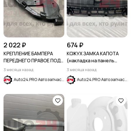
2 022 ₽
674 ₽
КРЕПЛЕНИЕ БАМПЕРА
КОЖУХ ЗАМКА КАПОТА
ПЕРЕДНЕГО ПРАВОЕ ПОД
(накладка на панель
ФАРУ HONDA CIVIC X 2015-
переднюю) HYUNDAI
3 месяца назад
3 месяца назад
SOLARIS 2017-2020
Auto24.PRO Автозапчасти
Auto24.PRO Автозапчасти