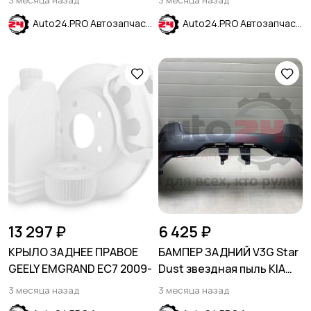
3 месяца назад
3 месяца назад
2017-2021
Auto24.PRO Автозапчасти
Auto24.PRO Автозапчасти
13 297 ₽
6 425 ₽
КРЫЛО ЗАДНЕЕ ПРАВОЕ
БАМПЕР ЗАДНИЙ V3G Star
GEELY EMGRAND EC7 2009-
Dust звездная пыль KIA
RIO 2020-2024
3 месяца назад
3 месяца назад