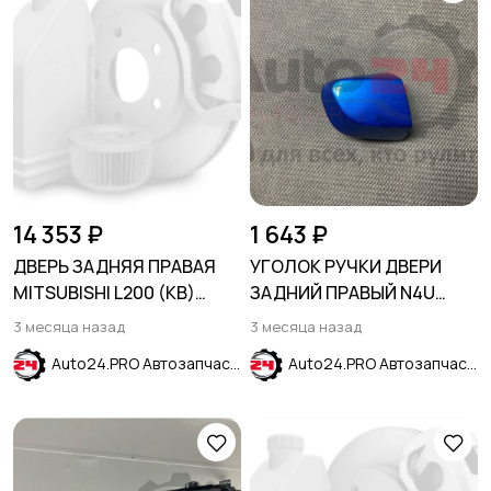
14 353 ₽
1 643 ₽
ДВЕРЬ ЗАДНЯЯ ПРАВАЯ
УГОЛОК РУЧКИ ДВЕРИ
MITSUBISHI L200 (KB)
ЗАДНИЙ ПРАВЫЙ N4U
2006-2016
синий HYUNDAI CRETA
3 месяца назад
3 месяца назад
2016-2021
Auto24.PRO Автозапчасти
Auto24.PRO Автозапчасти