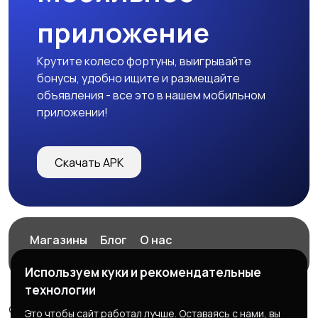
приложение
Крутите колесо фортуны, выигрывайте
бонусы, удобно ищите и размещайте
объявления - все это в нашем мобильном
приложении!
Скачать APK
Магазины
Блог
О нас
Служба поддержки
Используем куки и рекомендательные
технологии
© 2026 ExZz.ru - Маркетплейс Экспресс Заказ
Это чтобы сайт работал лучше. Оставаясь с нами, вы