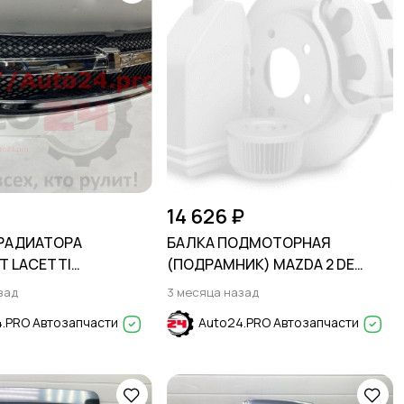
14 626 ₽
РАДИАТОРА
БАЛКА ПОДМОТОРНАЯ
T LACETTI
(ПОДРАМНИК) MAZDA 2 DE
N 2003-
2007-2014
зад
3 месяца назад
.PRO Автозапчасти
Auto24.PRO Автозапчасти