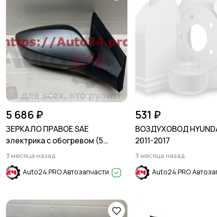
5 686 ₽
531 ₽
ЗЕРКАЛО ПРАВОЕ SAE
ВОЗДУХОВОД HYUNDA
электрика с обогревом (5
2011-2017
контактов) HYUNDAI SOLARIS
3 месяца назад
3 месяца назад
2011-2017
Auto24.PRO Автозапчасти
Auto24.PRO Автоза