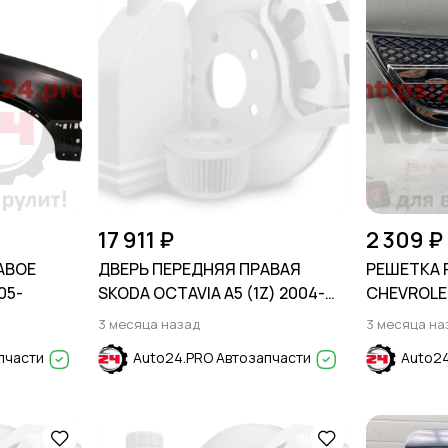
17 911 ₽
2 309 ₽
АВОЕ
ДВЕРЬ ПЕРЕДНЯЯ ПРАВАЯ
РЕШЕТКА 
05-
SKODA OCTAVIA A5 (1Z) 2004-
CHEVROLE
2013
SDN/WAGO
3 месяца назад
3 месяца на
пчасти
Auto24.PRO Автозапчасти
Auto24