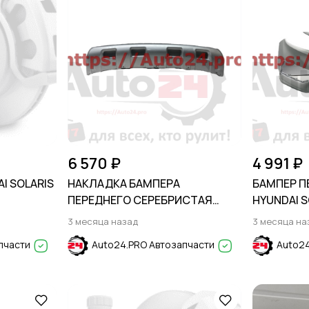
6 570 ₽
4 991 ₽
I SOLARIS
НАКЛАДКА БАМПЕРА
БАМПЕР П
ПЕРЕДНЕГО СЕРЕБРИСТАЯ
HYUNDAI S
FORD EXPLORER 2020-
3 месяца назад
3 месяца на
пчасти
Auto24.PRO Автозапчасти
Auto24