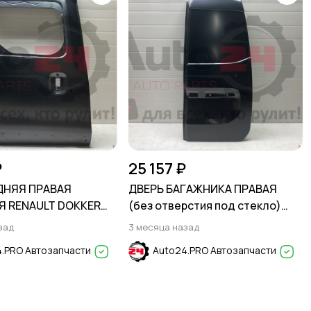
₽
25 157 ₽
ДНЯЯ ПРАВАЯ
ДВЕРЬ БАГАЖНИКА ПРАВАЯ
 RENAULT DOKKER
(без отверстия под стекло)
RENAULT DOKKER 2012-2020
зад
3 месяца назад
.PRO Автозапчасти
Auto24.PRO Автозапчасти