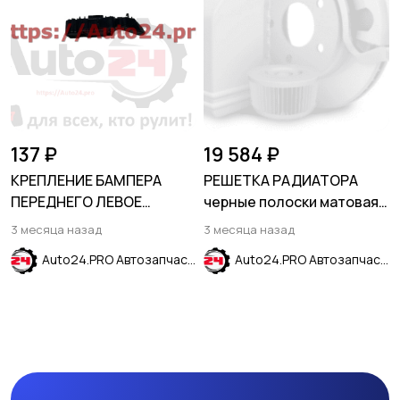
137 ₽
19 584 ₽
КРЕПЛЕНИЕ БАМПЕРА
РЕШЕТКА РАДИАТОРА
ПЕРЕДНЕГО ЛЕВОЕ
черные полоски матовая
HYUNDAI SOLARIS 2011-
FORD EXPLORER 2015-2019
3 месяца назад
3 месяца назад
2017
Auto24.PRO Автозапчасти
Auto24.PRO Автозапчасти