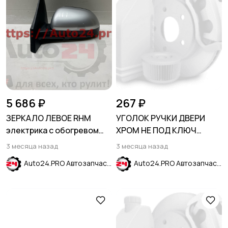
5 686 ₽
267 ₽
ЗЕРКАЛО ЛЕВОЕ RHM
УГОЛОК РУЧКИ ДВЕРИ
электрика с обогревом
ХРОМ НЕ ПОД КЛЮЧ
без указателя поворота
NISSAN TEANA (J32) 2008-
3 месяца назад
3 месяца назад
KIA RIO IV 2017-
2013
Auto24.PRO Автозапчасти
Auto24.PRO Автозапчасти