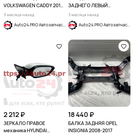
VOLKSWAGEN CADDY 2016-
ЗАДНЕГО ЛЕВЫЙ
2020
CHEVROLET TRAX 2017-
3 месяца назад
3 месяца назад
Auto24.PRO Автозапчасти
Auto24.PRO Автозапчасти
2 212 ₽
18 440 ₽
ЗЕРКАЛО ПРАВОЕ
БАЛКА ЗАДНЯЯ OPEL
механика HYUNDAI
INSIGNIA 2008-2017