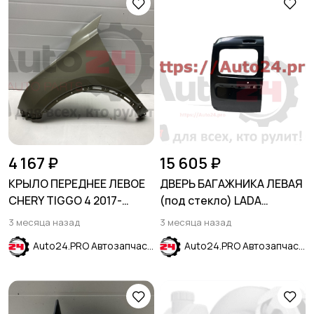
4 167 ₽
15 605 ₽
КРЫЛО ПЕРЕДНЕЕ ЛЕВОЕ
ДВЕРЬ БАГАЖНИКА ЛЕВАЯ
CHERY TIGGO 4 2017-
(под стекло) LADA
(J68/T19)
LARGUS 2012-2021
3 месяца назад
3 месяца назад
Auto24.PRO Автозапчасти
Auto24.PRO Автозапчасти