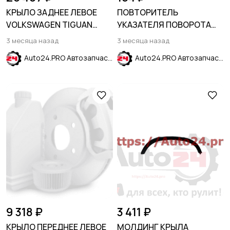
КРЫЛО ЗАДНЕЕ ЛЕВОЕ
ПОВТОРИТЕЛЬ
VOLKSWAGEN TIGUAN
УКАЗАТЕЛЯ ПОВОРОТА
2011-2016
ЛЕВЫЙ в крыло HYUNDAI
3 месяца назад
3 месяца назад
SOLARIS 2011-2017
Auto24.PRO Автозапчасти
Auto24.PRO Автозапчасти
9 318 ₽
3 411 ₽
КРЫЛО ПЕРЕДНЕЕ ЛЕВОЕ
МОЛДИНГ КРЫЛА