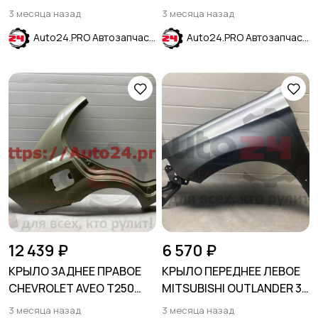
SOLARIS 2011-2017
3 месяца назад
3 месяца назад
Auto24.PRO Автозапчасти
Auto24.PRO Автозапчасти
12 439 ₽
6 570 ₽
КРЫЛО ЗАДНЕЕ ПРАВОЕ
КРЫЛО ПЕРЕДНЕЕ ЛЕВОЕ
CHEVROLET AVEO T250
MITSUBISHI OUTLANDER 3
2006-2012 SEDAN
GF 2015-2018
3 месяца назад
3 месяца назад