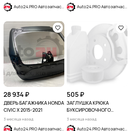
Auto24.PRO Автозапчасти
Auto24.PRO Автозапчасти
28 934 ₽
505 ₽
ДВЕРЬ БАГАЖНИКА HONDA
ЗАГЛУШКА КРЮКА
CIVIC X 2015-2021
БУКСИРОВОЧНОГО
ПЕРЕДНЯЯ CHEVROLET
3 месяца назад
3 месяца назад
EQUINOX 2017-2023
Auto24.PRO Автозапчасти
Auto24.PRO Автозапчасти