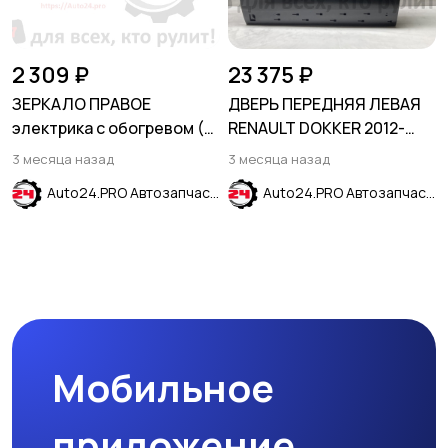
2 309 ₽
23 375 ₽
ЗЕРКАЛО ПРАВОЕ
ДВЕРЬ ПЕРЕДНЯЯ ЛЕВАЯ
электрика с обогревом (5
RENAULT DOKKER 2012-
контактов) HYUNDAI
2020
3 месяца назад
3 месяца назад
SOLARIS 2011-2017
Auto24.PRO Автозапчасти
Auto24.PRO Автозапчасти
Мобильное
приложение