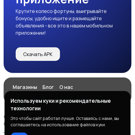
Крутите колесо фортуны, выигрывайте
бонусы, удобно ищите и размещайте
объявления - все это в нашем мобильном
приложении!
Скачать APK
Магазины
Блог
О нас
Служба поддержки
Используем куки и рекомендательные
технологии
© 2026 ExZz.ru - Маркетплейс Экспресс Заказ
Это чтобы сайт работал лучше. Оставаясь с нами, вы
ООО "ЭКЗЗ", ОГРН: 888333777444
соглашаетесь на использование файлов куки.
Правила сервиса
Политика конфиденциальности