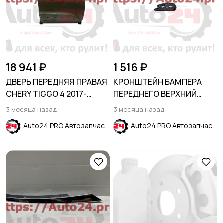
18 941 ₽
1 516 ₽
ДВЕРЬ ПЕРЕДНЯЯ ПРАВАЯ
КРОНШТЕЙН БАМПЕРА
CHERY TIGGO 4 2017-
ПЕРЕДНЕГО ВЕРХНИЙ
(T19/T19FL)
ПРАВЫЙ CHEVROLET
3 месяца назад
3 месяца назад
MALIBU 2016-2024
Auto24.PRO Автозапчасти
Auto24.PRO Автозапчасти