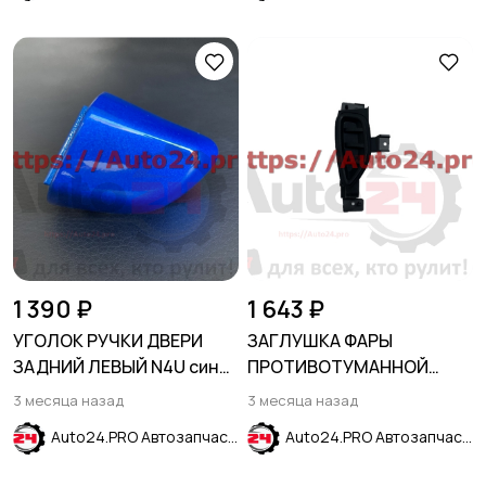
1 390 ₽
1 643 ₽
УГОЛОК РУЧКИ ДВЕРИ
ЗАГЛУШКА ФАРЫ
ЗАДНИЙ ЛЕВЫЙ N4U синий
ПРОТИВОТУМАННОЙ
HYUNDAI SOLARIS 2017-
ПРАВАЯ FORD ESCAPE
3 месяца назад
3 месяца назад
2024
2020-
Auto24.PRO Автозапчасти
Auto24.PRO Автозапчасти