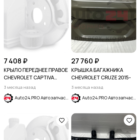
7 408 ₽
27 760 ₽
КРЫЛО ПЕРЕДНЕЕ ПРАВОЕ
КРЫШКА БАГАЖНИКА
CHEVROLET CAPTIVA
CHEVROLET CRUZE 2015-
(C140) 2011-
3 месяца назад
3 месяца назад
Auto24.PRO Автозапчасти
Auto24.PRO Автозапчасти