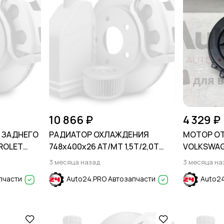
10 866 ₽
4 329 ₽
 ЗАДНЕГО
РАДИАТОР ОХЛАЖДЕНИЯ
МОТОР О
ROLET
748х400х26 AT/MT 1,5T/2,0T
VOLKSWAG
HONDA ACCORD 2018-2022
Skoda Rapi
3 месяца назад
3 месяца на
пчасти
Auto24.PRO Автозапчасти
Auto24