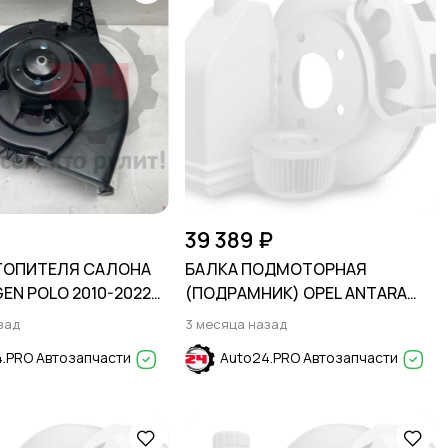
39 389 ₽
ТОПИТЕЛЯ САЛОНА
БАЛКА ПОДМОТОРНАЯ
EN POLO 2010-2022
(ПОДРАМНИК) OPEL ANTARA
d 12-
2007-2017
зад
3 месяца назад
.PRO Автозапчасти
Auto24.PRO Автозапчасти