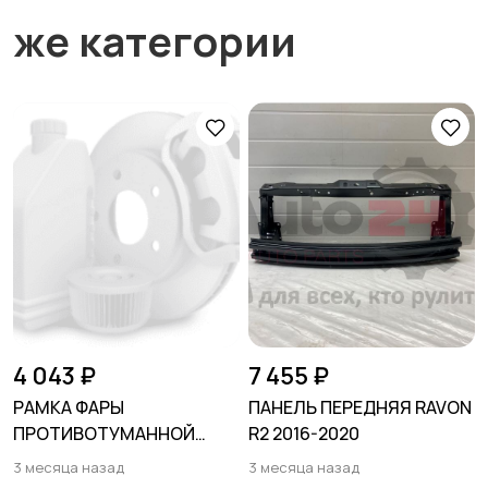
же категории
4 043 ₽
7 455 ₽
РАМКА ФАРЫ
ПАНЕЛЬ ПЕРЕДНЯЯ RAVON
ПРОТИВОТУМАННОЙ
R2 2016-2020
ЛЕВАЯ HONDA ACCORD XI
3 месяца назад
3 месяца назад
2022-