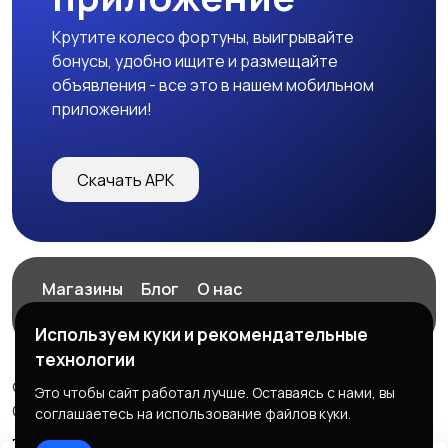
Крутите колесо фортуны, выигрывайте
бонусы, удобно ищите и размещайте
объявления - все это в нашем мобильном
приложении!
Скачать APK
Магазины
Блог
О нас
Служба поддержки
Используем куки и рекомендательные
технологии
© 2026 ExZz.ru - Маркетплейс Экспресс Заказ
Это чтобы сайт работал лучше. Оставаясь с нами, вы
ООО "ЭКЗЗ", ОГРН: 888333777444
соглашаетесь на использование файлов куки.
Правила сервиса
Политика конфиденциальности