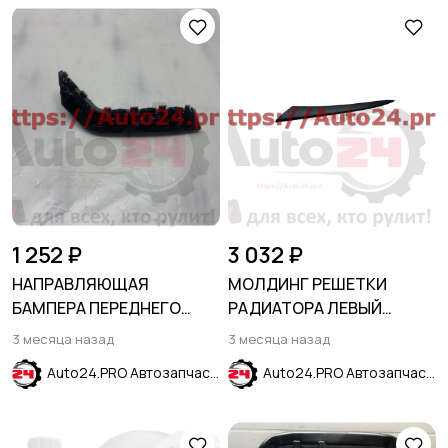
1 252 ₽
3 032 ₽
НАПРАВЛЯЮЩАЯ
МОЛДИНГ РЕШЕТКИ
БАМПЕРА ПЕРЕДНЕГО
РАДИАТОРА ЛЕВЫЙ
ПРАВАЯ HONDA CIVIC X
HONDA CIVIC XI 2021-2024
3 месяца назад
3 месяца назад
2015-
Auto24.PRO Автозапчасти
Auto24.PRO Автозапчасти