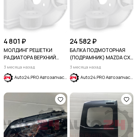
4 801 ₽
24 582 ₽
МОЛДИНГ РЕШЕТКИ
БАЛКА ПОДМОТОРНАЯ
РАДИАТОРА ВЕРХНИЙ
(ПОДРАМНИК) MAZDA CX
ЧЕРНЫЙ МАТОВЫЙ FORD
5 2012-2017
3 месяца назад
3 месяца назад
EXPLORER 2011-2015
Auto24.PRO Автозапчасти
Auto24.PRO Автозапчасти