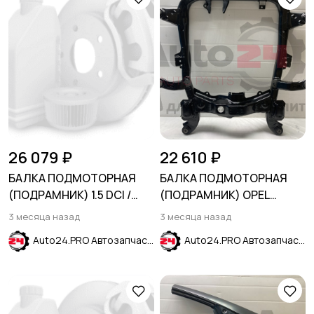
26 079 ₽
22 610 ₽
БАЛКА ПОДМОТОРНАЯ
БАЛКА ПОДМОТОРНАЯ
(ПОДРАМНИК) 1.5 DCI /
(ПОДРАМНИК) OPEL
2.0TDI NISSAN QASHQAI
ASTRA G 1998-2005
3 месяца назад
3 месяца назад
(J10) 2006-
Auto24.PRO Автозапчасти
Auto24.PRO Автозапчасти