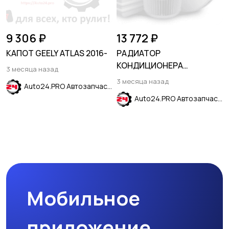
9 306 ₽
13 772 ₽
КАПОТ GEELY ATLAS 2016-
РАДИАТОР
КОНДИЦИОНЕРА
3 месяца назад
670x320x16 AT/MT 1,4T/1,8
3 месяца назад
Auto24.PRO Автозапчасти
CHEVROLET TRAX 2013-
Auto24.PRO Автозапчасти
2023 МЕКСИКАНСКЯ
СБОРКА
Мобильное
приложение