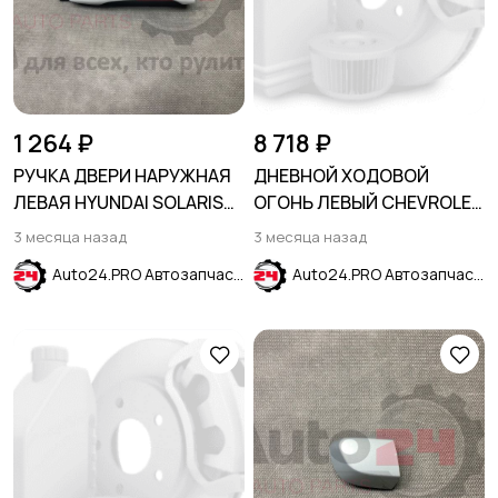
1 264 ₽
8 718 ₽
РУЧКА ДВЕРИ НАРУЖНАЯ
ДНЕВНОЙ ХОДОВОЙ
ЛЕВАЯ HYUNDAI SOLARIS
ОГОНЬ ЛЕВЫЙ CHEVROLET
2017-2024
MALIBU 2016-2018
3 месяца назад
3 месяца назад
Auto24.PRO Автозапчасти
Auto24.PRO Автозапчасти