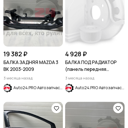
19 382 ₽
4 928 ₽
БАЛКА ЗАДНЯЯ MAZDA 3
БАЛКА ПОД РАДИАТОР
BK 2003-2009
(панель передняя
нижняя) CHEVROLET
3 месяца назад
3 месяца назад
SPARK II 2005-2010
Auto24.PRO Автозапчасти
Auto24.PRO Автозапчасти