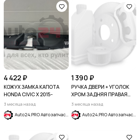
4 422 ₽
1 390 ₽
КОЖУХ ЗАМКА КАПОТА
РУЧКА ДВЕРИ + УГОЛОК
HONDA CIVIC X 2015-
ХРОМ ЗАДНЯЯ ПРАВАЯ
HYUNDAI ELANTRA AD 2015-
3 месяца назад
3 месяца назад
2019
Auto24.PRO Автозапчасти
Auto24.PRO Автозапчасти