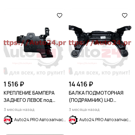
1 516 ₽
14 416 ₽
КРЕПЛЕНИЕ БАМПЕРА
БАЛКА ПОДМОТОРНАЯ
ЗАДНЕГО ЛЕВОЕ под
(ПОДРАМНИК) LHD
фонарь CHEVROLET
HYUNDAI MATRIX 2001-2010
3 месяца назад
3 месяца назад
EQUINOX 2017-2023
Auto24.PRO Автозапчасти
Auto24.PRO Автозапчасти