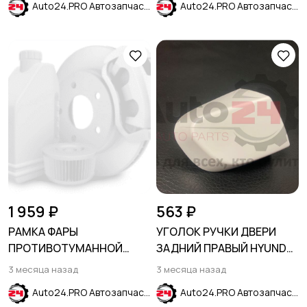
Auto24.PRO Автозапчасти
Auto24.PRO Автозапчасти
1 959 ₽
563 ₽
РАМКА ФАРЫ
УГОЛОК РУЧКИ ДВЕРИ
ПРОТИВОТУМАННОЙ
ЗАДНИЙ ПРАВЫЙ HYUNDAI
ЛЕВАЯ FORD EXPLORER
CRETA 2016-2021
3 месяца назад
3 месяца назад
2015-2019
Auto24.PRO Автозапчасти
Auto24.PRO Автозапчасти