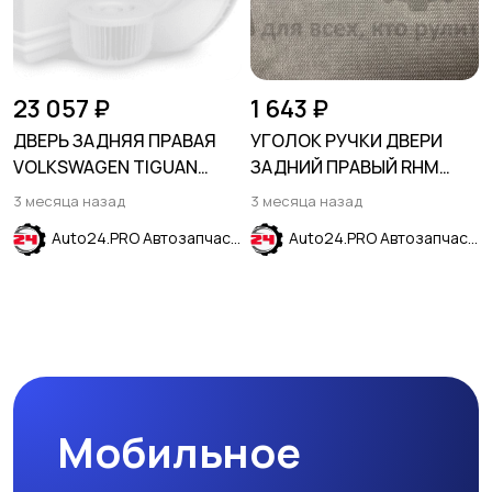
23 057 ₽
1 643 ₽
ДВЕРЬ ЗАДНЯЯ ПРАВАЯ
УГОЛОК РУЧКИ ДВЕРИ
VOLKSWAGEN TIGUAN
ЗАДНИЙ ПРАВЫЙ RHM
2011-2016
серебро HYUNDAI CRETA
3 месяца назад
3 месяца назад
2016-2021
Auto24.PRO Автозапчасти
Auto24.PRO Автозапчасти
Мобильное