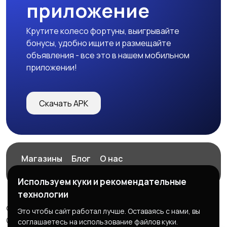
приложение
Крутите колесо фортуны, выигрывайте
бонусы, удобно ищите и размещайте
объявления - все это в нашем мобильном
приложении!
Скачать APK
Магазины
Блог
О нас
Служба поддержки
Используем куки и рекомендательные
технологии
© 2026 ExZz.ru - Маркетплейс Экспресс Заказ
Это чтобы сайт работал лучше. Оставаясь с нами, вы
ООО "ЭКЗЗ", ОГРН: 888333777444
соглашаетесь на использование файлов куки.