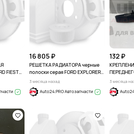
16 805 ₽
132 ₽
АЯ
РЕШЕТКА РАДИАТОРА черные
КРЕПЛЕНИ
D FIESTA
полоски серая FORD EXPLORER
ПЕРЕДНЕГ
2015-2019
FOCUS II 2
3 месяца назад
3 месяца на
пчасти
Auto24.PRO Автозапчасти
Auto24