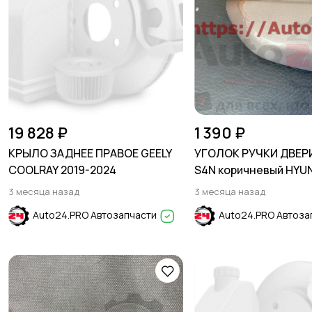
19 828 ₽
1 390 ₽
КРЫЛО ЗАДНЕЕ ПРАВОЕ GEELY
УГОЛОК РУЧКИ ДВЕР
COOLRAY 2019-2024
S4N коричневый HYU
SOLARIS 2017-2024
3 месяца назад
3 месяца назад
Auto24.PRO Автозапчасти
Auto24.PRO Автоза