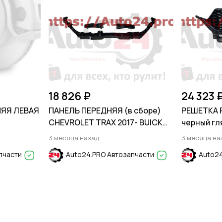
18 826 ₽
24 323 
НЯЯ ЛЕВАЯ
ПАНЕЛЬ ПЕРЕДНЯЯ (в сборе)
РЕШЕТКА 
CHEVROLET TRAX 2017- BUICK
черный гл
ENCORE 2016-2023
2020-
3 месяца назад
3 месяца на
пчасти
Auto24.PRO Автозапчасти
Auto24