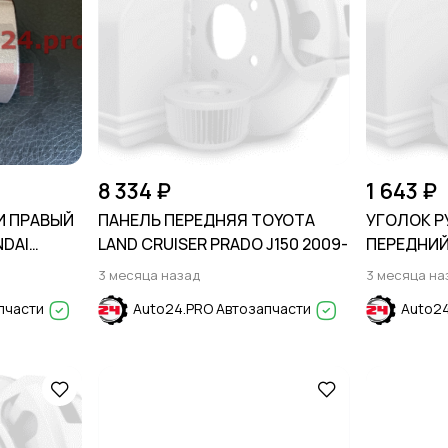
8 334 ₽
1 643 ₽
И ПРАВЫЙ
ПАНЕЛЬ ПЕРЕДНЯЯ TOYOTA
УГОЛОК Р
NDAI
LAND CRUISER PRADO J150 2009-
ПЕРЕДНИЙ
HYUNDAI C
3 месяца назад
3 месяца на
пчасти
Auto24.PRO Автозапчасти
Auto24