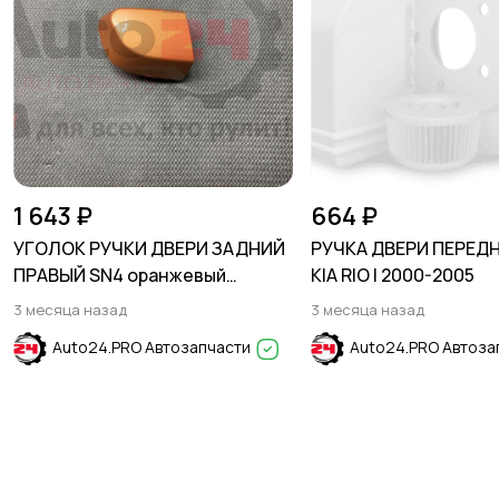
1 643 ₽
664 ₽
УГОЛОК РУЧКИ ДВЕРИ ЗАДНИЙ
РУЧКА ДВЕРИ ПЕРЕД
ПРАВЫЙ SN4 оранжевый
KIA RIO I 2000-2005
HYUNDAI CRETA 2016-2021
3 месяца назад
3 месяца назад
Auto24.PRO Автозапчасти
Auto24.PRO Автоза