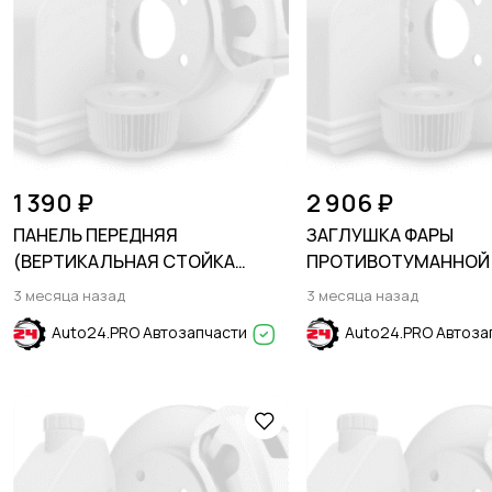
1 390 ₽
2 906 ₽
ПАНЕЛЬ ПЕРЕДНЯЯ
ЗАГЛУШКА ФАРЫ
(ВЕРТИКАЛЬНАЯ СТОЙКА
ПРОТИВОТУМАННОЙ 
КРОНШТЕЙНА КРЕПЛЕНИЯ
FORD ESCAPE 2023-
3 месяца назад
3 месяца назад
РЕШЕТКИ) CHEVROLET EQUINOX
Auto24.PRO Автозапчасти
Auto24.PRO Автоза
2017-2023