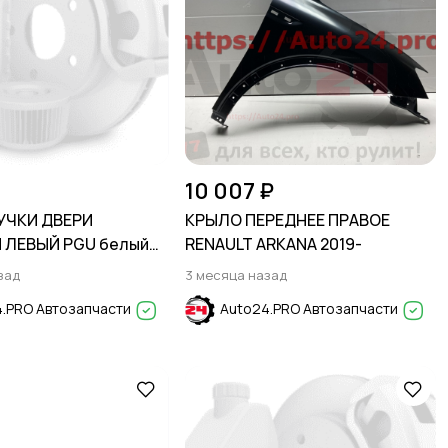
10 007 ₽
УЧКИ ДВЕРИ
КРЫЛО ПЕРЕДНЕЕ ПРАВОЕ
 ЛЕВЫЙ PGU белый
RENAULT ARKANA 2019-
RETA 2016-2021
зад
3 месяца назад
.PRO Автозапчасти
Auto24.PRO Автозапчасти