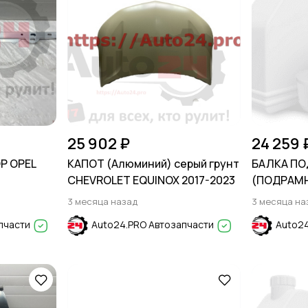
25 902 ₽
24 259 
Р OPEL
КАПОТ (Алюминий) серый грунт
БАЛКА П
CHEVROLET EQUINOX 2017-2023
(ПОДРАМН
1995-1999
3 месяца назад
3 месяца на
пчасти
Auto24.PRO Автозапчасти
Auto24