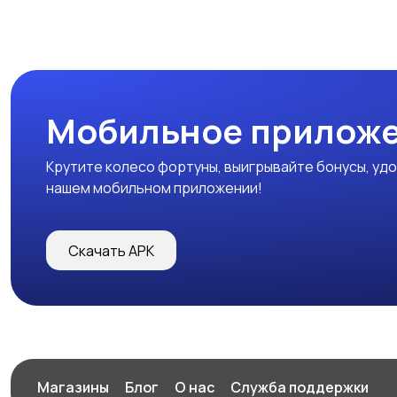
Мобильное прилож
Крутите колесо фортуны, выигрывайте бонусы, удо
нашем мобильном приложении!
Скачать APK
Магазины
Блог
О нас
Служба поддержки