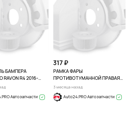
317 ₽
Ь БАМПЕРА
РАМКА ФАРЫ
 RAVON R4 2016-
ПРОТИВОТУМАННОЙ ПРАВАЯ
KIA CERATO / FORTE 2009-2013
зад
3 месяца назад
.PRO Автозапчасти
Auto24.PRO Автозапчасти