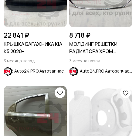
22 841 ₽
8 718 ₽
КРЫШКА БАГАЖНИКА KIA
МОЛДИНГ РЕШЕТКИ
K5 2020-
РАДИАТОРА ХРОМ
CHEVROLET MALIBU 2019-
3 месяца назад
3 месяца назад
2024
Auto24.PRO Автозапчасти
Auto24.PRO Автозапчасти