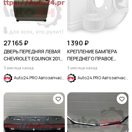
27 165 ₽
1 390 ₽
ДВЕРЬ ПЕРЕДНЯЯ ЛЕВАЯ
КРЕПЛЕНИЕ БАМПЕРА
CHEVROLET EQUINOX 2017-
ПЕРЕДНЕГО ПРАВОЕ
2023
CHEVROLET MALIBU 2016-
3 месяца назад
3 месяца назад
2024
Auto24.PRO Автозапчасти
Auto24.PRO Автозапчасти