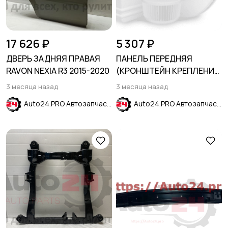
17 626 ₽
5 307 ₽
ДВЕРЬ ЗАДНЯЯ ПРАВАЯ
ПАНЕЛЬ ПЕРЕДНЯЯ
RAVON NEXIA R3 2015-2020
(КРОНШТЕЙН КРЕПЛЕНИЯ
РЕШЕТКИ) CHEVROLET
3 месяца назад
3 месяца назад
CRUZE 2015-2024
Auto24.PRO Автозапчасти
Auto24.PRO Автозапчасти