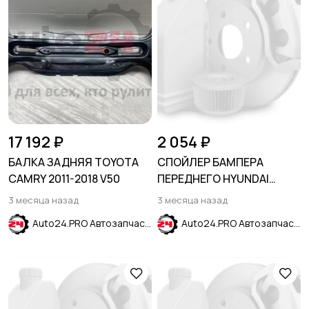
17 192 ₽
2 054 ₽
БАЛКА ЗАДНЯЯ TOYOTA
СПОЙЛЕР БАМПЕРА
CAMRY 2011-2018 V50
ПЕРЕДНЕГО HYUNDAI
ELANTRA VII (CN7) 2024-
3 месяца назад
3 месяца назад
Auto24.PRO Автозапчасти
Auto24.PRO Автозапчасти