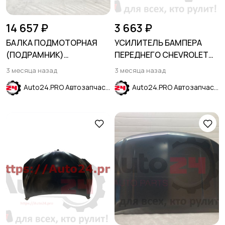
14 657 ₽
3 663 ₽
БАЛКА ПОДМОТОРНАЯ
УСИЛИТЕЛЬ БАМПЕРА
(ПОДРАМНИК)
ПЕРЕДНЕГО CHEVROLET
CHEVROLET CRUZE 2009-
COBALT 2012-2024
3 месяца назад
3 месяца назад
2014
Auto24.PRO Автозапчасти
Auto24.PRO Автозапчасти