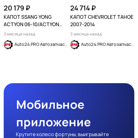
20 179 ₽
24 714 ₽
КАПОТ SSANG YONG
КАПОТ CHEVROLET TAHOE
ACTYON 06-10/ACTYON
2007-2014
SPORTS 06-12
3 месяца назад
3 месяца назад
Auto24.PRO Автозапчасти
Auto24.PRO Автозапчасти
Мобильное
приложение
Крутите колесо фортуны, выигрывайте