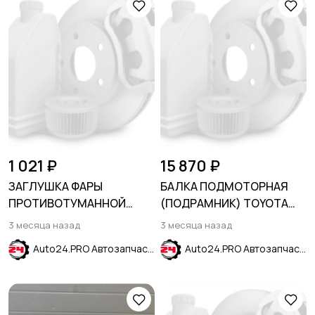
1 021 ₽
15 870 ₽
ЗАГЛУШКА ФАРЫ
БАЛКА ПОДМОТОРНАЯ
ПРОТИВОТУМАННОЙ
(ПОДРАМНИК) TOYOTA
ЛЕВАЯ HYUNDAI ELANTRA
PRIUS 1997-2003
3 месяца назад
3 месяца назад
VII (CN7) 2024-
Auto24.PRO Автозапчасти
Auto24.PRO Автозапчасти