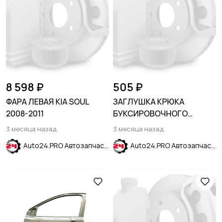
8 598 ₽
505 ₽
ФАРА ЛЕВАЯ KIA SOUL
ЗАГЛУШКА КРЮКА
2008-2011
БУКСИРОВОЧНОГО
ПЕРЕДНЯЯ CHEVROLET
3 месяца назад
3 месяца назад
EQUINOX 2017-2023
Auto24.PRO Автозапчасти
Auto24.PRO Автозапчасти