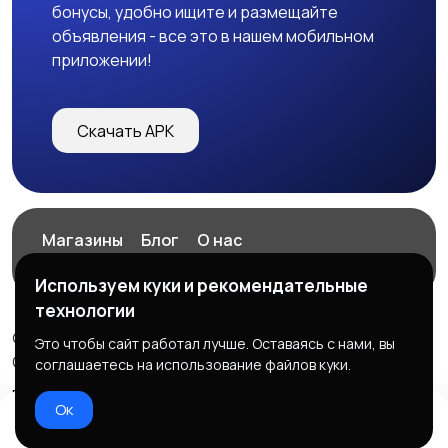
бонусы, удобно ищите и размещайте
объявления - все это в нашем мобильном
приложении!
Скачать APK
Магазины
Блог
О нас
Служба поддержки
Используем куки и рекомендательные
технологии
© 2026 ExZz.ru - Маркетплейс Экспресс Заказ
Это чтобы сайт работал лучше. Оставаясь с нами, вы
ООО "ЭКЗЗ", ОГРН: 888333777444
соглашаетесь на использование файлов куки.
Правила сервиса
Политика конфиденциальности
Ок
Домой
Избранное
Добавить
Чат
Профиль