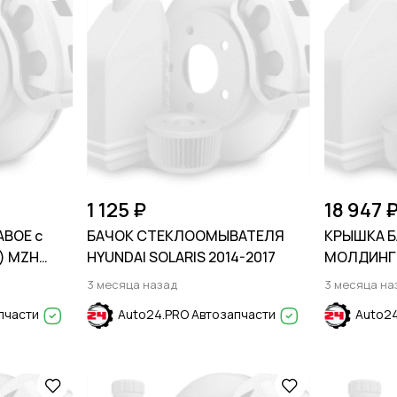
1 125 ₽
18 947 
АВОЕ с
БАЧОК СТЕКЛООМЫВАТЕЛЯ
КРЫШКА Б
) MZH
HYUNDAI SOLARIS 2014-2017
МОЛДИНГО
AI SOLARIS
V (MD) 201
3 месяца назад
3 месяца на
пчасти
Auto24.PRO Автозапчасти
Auto24