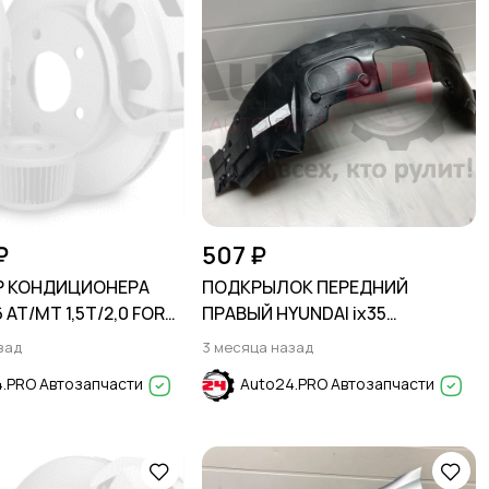
₽
507 ₽
Р КОНДИЦИОНЕРА
ПОДКРЫЛОК ПЕРЕДНИЙ
 AT/MT 1,5T/2,0 FORD
ПРАВЫЙ HYUNDAI ix35
PORT
2010-/HYUNDAI TUCSON 2010-
зад
3 месяца назад
ERICK 2023-
.PRO Автозапчасти
Auto24.PRO Автозапчасти