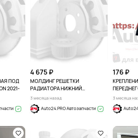
4 675 ₽
176 ₽
ВАЯ ПОД
МОЛДИНГ РЕШЕТКИ
КРЕПЛЕНИ
ON 2021-
РАДИАТОРА НИЖНИЙ
ПЕРЕДНЕГО
СЕРЕБРИСТЫЙ FORD EXPLORER
2019-
3 месяца назад
3 месяца на
2011-2015
пчасти
Auto24.PRO Автозапчасти
Auto24