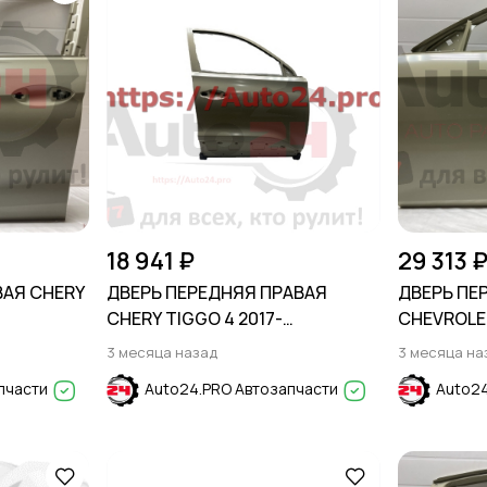
18 941 ₽
29 313 
ВАЯ CHERY
ДВЕРЬ ПЕРЕДНЯЯ ПРАВАЯ
ДВЕРЬ ПЕ
CHERY TIGGO 4 2017-
CHEVROLET
(T19/T19FL)
3 месяца назад
3 месяца на
пчасти
Auto24.PRO Автозапчасти
Auto24