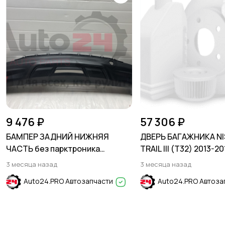
9 476 ₽
57 306 ₽
БАМПЕР ЗАДНИЙ НИЖНЯЯ
ДВЕРЬ БАГАЖНИКА NI
ЧАСТЬ без парктроника
TRAIL III (Т32) 2013-20
CHEVROLET EQUINOX 2017-2023
3 месяца назад
3 месяца назад
Auto24.PRO Автозапчасти
Auto24.PRO Автоза