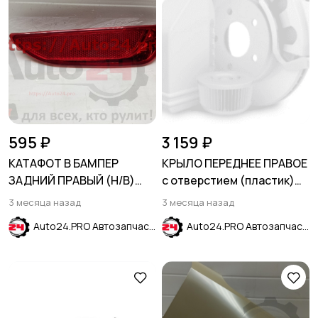
595 ₽
3 159 ₽
КАТАФОТ В БАМПЕР
КРЫЛО ПЕРЕДНЕЕ ПРАВОЕ
ЗАДНИЙ ПРАВЫЙ (H/B)
с отверстием (пластик)
HYUNDAI SOLARIS 2011-
UBS Stone Beige Бежевый
3 месяца назад
3 месяца назад
2014
HYUNDAI SOLARIS 2011-
Auto24.PRO Автозапчасти
Auto24.PRO Автозапчасти
2017