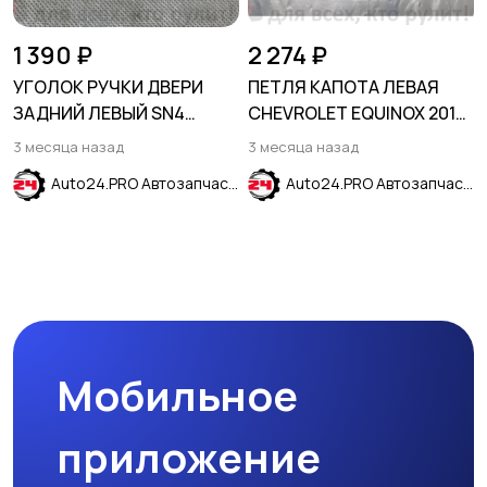
1 390 ₽
2 274 ₽
УГОЛОК РУЧКИ ДВЕРИ
ПЕТЛЯ КАПОТА ЛЕВАЯ
ЗАДНИЙ ЛЕВЫЙ SN4
CHEVROLET EQUINOX 2017-
оранжевый HYUNDAI
2023
3 месяца назад
3 месяца назад
SOLARIS 2017-2024
Auto24.PRO Автозапчасти
Auto24.PRO Автозапчасти
Мобильное
приложение