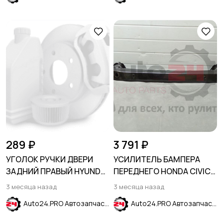
289 ₽
3 791 ₽
УГОЛОК РУЧКИ ДВЕРИ
УСИЛИТЕЛЬ БАМПЕРА
ЗАДНИЙ ПРАВЫЙ HYUNDAI
ПЕРЕДНЕГО HONDA CIVIC
ELANTRA MD 2010-2015
2005-2012 SDN
3 месяца назад
3 месяца назад
Auto24.PRO Автозапчасти
Auto24.PRO Автозапчасти