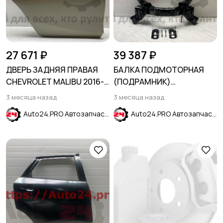
27 671 ₽
39 387 ₽
ДВЕРЬ ЗАДНЯЯ ПРАВАЯ
БАЛКА ПОДМОТОРНАЯ
CHEVROLET MALIBU 2016-
(ПОДРАМНИК)
2024
CHEVROLET CAPTIVA I
3 месяца назад
3 месяца назад
(C100) 2006-2010
Auto24.PRO Автозапчасти
Auto24.PRO Автозапчасти