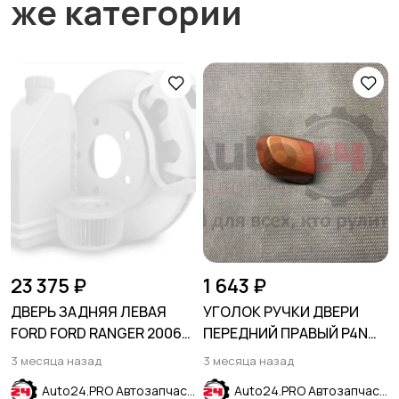
же категории
23 375 ₽
1 643 ₽
ДВЕРЬ ЗАДНЯЯ ЛЕВАЯ
УГОЛОК РУЧКИ ДВЕРИ
FORD FORD RANGER 2006-
ПЕРЕДНИЙ ПРАВЫЙ P4N
2012
коричневый HYUNDAI
3 месяца назад
3 месяца назад
CRETA 2016-2021
Auto24.PRO Автозапчасти
Auto24.PRO Автозапчасти