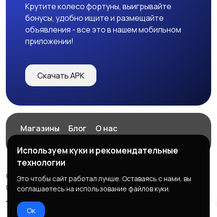
Крутите колесо фортуны, выигрывайте
бонусы, удобно ищите и размещайте
объявления - все это в нашем мобильном
приложении!
Скачать APK
Магазины
Блог
О нас
Служба поддержки
Используем куки и рекомендательные
технологии
© 2026 ExZz.ru - Маркетплейс Экспресс Заказ
Это чтобы сайт работал лучше. Оставаясь с нами, вы
ООО "ЭКЗЗ", ОГРН: 888333777444
соглашаетесь на использование файлов куки.
Правила сервиса
Политика конфиденциальности
Ок