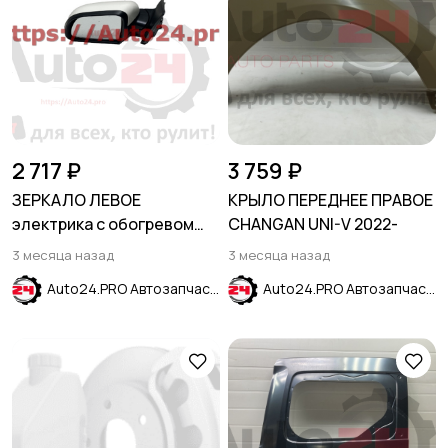
2 717 ₽
3 759 ₽
ЗЕРКАЛО ЛЕВОЕ
КРЫЛО ПЕРЕДНЕЕ ПРАВОЕ
электрика с обогревом
CHANGAN UNI-V 2022-
KIA RIO 2017-2024
3 месяца назад
3 месяца назад
Auto24.PRO Автозапчасти
Auto24.PRO Автозапчасти