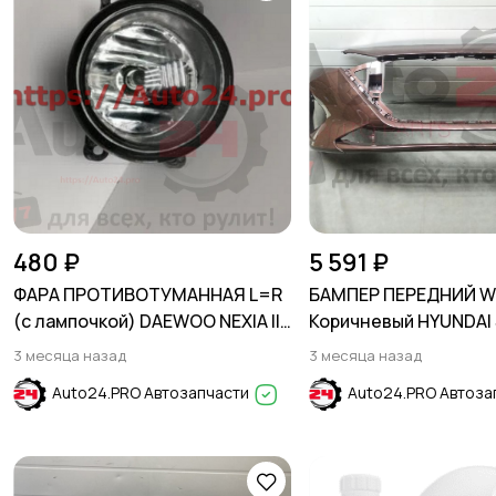
480 ₽
5 591 ₽
ФАРА ПРОТИВОТУМАННАЯ L=R
БАМПЕР ПЕРЕДНИЙ 
(с лампочкой) DAEWOO NEXIA II
Коричневый HYUNDAI
2008- /2012-
2020-2024
3 месяца назад
3 месяца назад
Auto24.PRO Автозапчасти
Auto24.PRO Автоза