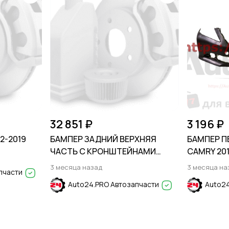
32 851 ₽
3 196 ₽
2-2019
БАМПЕР ЗАДНИЙ ВЕРХНЯЯ
БАМПЕР П
ЧАСТЬ С КРОНШТЕЙНАМИ
CAMRY 201
КРЕПЛЕНИЯ РАДАРОВ
3 месяца назад
3 месяца на
пчасти
МЕРТВЫХ ЗОН GMC TERRAIN
Auto24.PRO Автозапчасти
Auto24
2017-2021