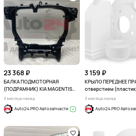
23 368 ₽
3 159 ₽
БАЛКА ПОДМОТОРНАЯ
КРЫЛО ПЕРЕДНЕЕ ПР
(ПОДРАМНИК) KIA MAGENTIS
отверстием (пластик
2005-2010
Phantom Black HYUND
3 месяца назад
3 месяца назад
2011-2017
Auto24.PRO Автозапчасти
Auto24.PRO Автоза