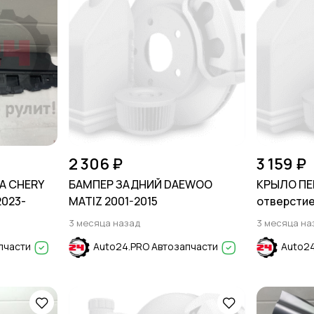
2 306 ₽
3 159 ₽
А CHERY
БАМПЕР ЗАДНИЙ DAEWOO
КРЫЛО ПЕ
2023-
MATIZ 2001-2015
отверстие
Carbon Gr
3 месяца назад
3 месяца на
2011-2017
пчасти
Auto24.PRO Автозапчасти
Auto24