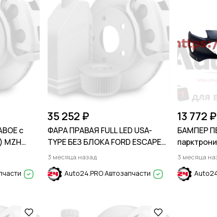
35 252 ₽
13 772 ₽
АВОЕ с
ФАРА ПРАВАЯ FULL LED USA-
БАМПЕР П
) MZH
TYPE БЕЗ БЛОКА FORD ESCAPE
парктрони
AI SOLARIS
2020-
2020-
3 месяца назад
3 месяца на
пчасти
Auto24.PRO Автозапчасти
Auto24