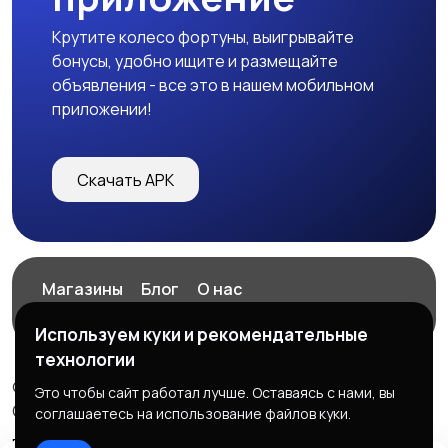
Крутите колесо фортуны, выигрывайте
бонусы, удобно ищите и размещайте
объявления - все это в нашем мобильном
приложении!
Скачать APK
Магазины
Блог
О нас
Служба поддержки
Используем куки и рекомендательные
технологии
© 2026 ExZz.ru - Маркетплейс Экспресс Заказ
Это чтобы сайт работал лучше. Оставаясь с нами, вы
ООО "ЭКЗЗ", ОГРН: 888333777444
соглашаетесь на использование файлов куки.
Правила сервиса
Политика конфиденциальности