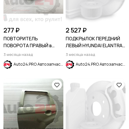
277 ₽
2 527 ₽
ПОВТОРИТЕЛЬ
ПОДКРЫЛОК ПЕРЕДНИЙ
ПОВОРОТА ПРАВЫЙ в
ЛЕВЫЙ HYUNDAI ELANTRA
крыло HYUNDAI SOLARIS
VII (CN7) 2024-
3 месяца назад
3 месяца назад
2017-2023
Auto24.PRO Автозапчасти
Auto24.PRO Автозапчасти