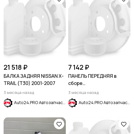
21 518 ₽
7 142 ₽
БАЛКА ЗАДНЯЯ NISSAN X-
ПАНЕЛЬ ПЕРЕДНЯЯ в
TRAIL (Т30) 2001-2007
сборе
(левая+правая+верх+низ
3 месяца назад
3 месяца назад
- комплект)
Auto24.PRO Автозапчасти
Auto24.PRO Автозапчасти