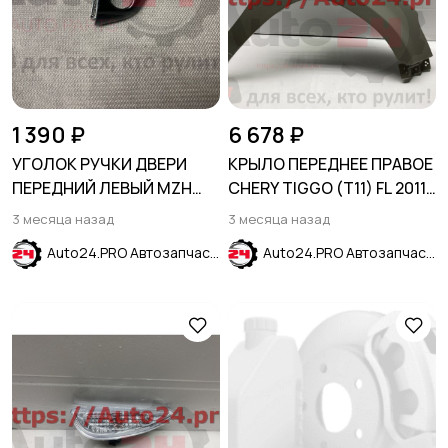
1 390 ₽
6 678 ₽
УГОЛОК РУЧКИ ДВЕРИ
КРЫЛО ПЕРЕДНЕЕ ПРАВОЕ
ПЕРЕДНИЙ ЛЕВЫЙ MZH
CHERY TIGGO (T11) FL 2011-
черный HYUNDAI SOLARIS
2016
3 месяца назад
3 месяца назад
2017-2024
Auto24.PRO Автозапчасти
Auto24.PRO Автозапчасти