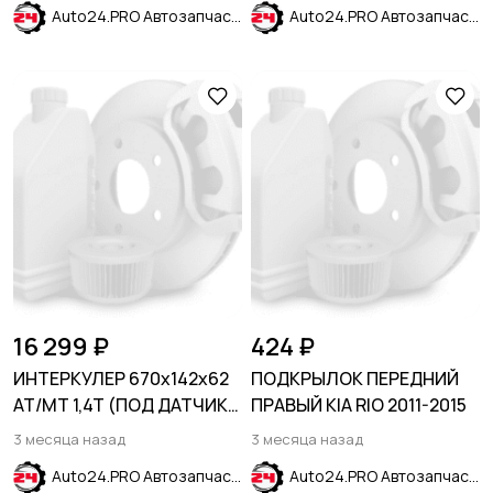
Auto24.PRO Автозапчасти
Auto24.PRO Автозапчасти
16 299 ₽
424 ₽
ИНТЕРКУЛЕР 670х142х62
ПОДКРЫЛОК ПЕРЕДНИЙ
AT/MT 1,4T (ПОД ДАТЧИК)
ПРАВЫЙ KIA RIO 2011-2015
BUICK ENCORE 2017-
3 месяца назад
3 месяца назад
2024/CHEVROLET TRAX
Auto24.PRO Автозапчасти
Auto24.PRO Автозапчасти
2017-2023