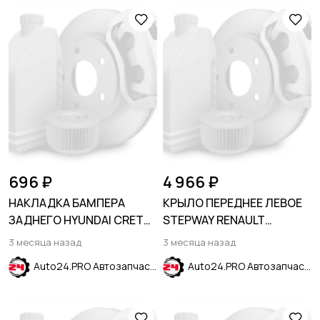
696 ₽
4 966 ₽
НАКЛАДКА БАМПЕРА
КРЫЛО ПЕРЕДНЕЕ ЛЕВОЕ
ЗАДНЕГО HYUNDAI CRETA
STEPWAY RENAULT
2016-2021
SANDERO 2008-2014
3 месяца назад
3 месяца назад
Auto24.PRO Автозапчасти
Auto24.PRO Автозапчасти