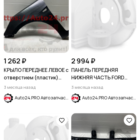
1 262 ₽
2 994 ₽
КРЫЛО ПЕРЕДНЕЕ ЛЕВОЕ с
ПАНЕЛЬ ПЕРЕДНЯЯ
отверстием (пластик)
НИЖНЯЯ ЧАСТЬ FORD
HYUNDAI SOLARIS 2011-
ECOSPORT 2013-2019
3 месяца назад
3 месяца назад
2017
Auto24.PRO Автозапчасти
Auto24.PRO Автозапчасти