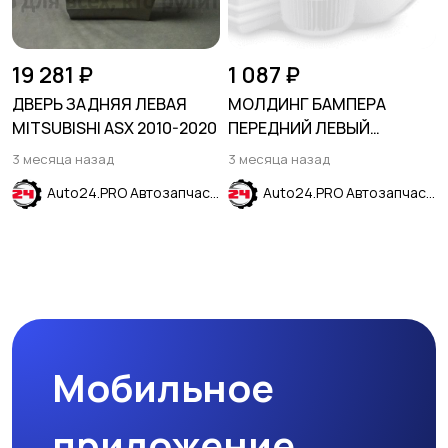
19 281 ₽
1 087 ₽
ДВЕРЬ ЗАДНЯЯ ЛЕВАЯ
МОЛДИНГ БАМПЕРА
MITSUBISHI ASX 2010-2020
ПЕРЕДНИЙ ЛЕВЫЙ
HYUNDAI ELANTRA VII
3 месяца назад
3 месяца назад
(CN7) 2024-
Auto24.PRO Автозапчасти
Auto24.PRO Автозапчасти
Мобильное
приложение