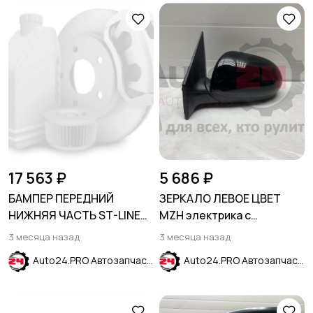
17 563 ₽
5 686 ₽
БАМПЕР ПЕРЕДНИЙ
ЗЕРКАЛО ЛЕВОЕ ЦВЕТ
НИЖНЯЯ ЧАСТЬ ST-LINE
MZH электрика с
БЕЗ ОТВЕРСТИЙ ПОД
обогревом KIA RIO 2011-
3 месяца назад
3 месяца назад
ПАРКТРОНИКИ FORD
2017
Auto24.PRO Автозапчасти
Auto24.PRO Автозапчасти
ESCAPE 2023-