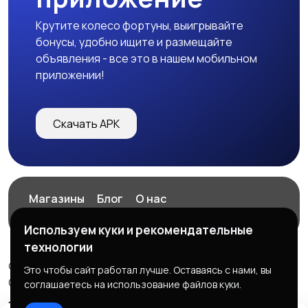
Крутите колесо фортуны, выигрывайте
бонусы, удобно ищите и размещайте
объявления - все это в нашем мобильном
приложении!
Скачать APK
Магазины
Блог
О нас
Служба поддержки
Используем куки и рекомендательные
технологии
© 2026 ExZz.ru - Маркетплейс Экспресс Заказ
Это чтобы сайт работал лучше. Оставаясь с нами, вы
ООО "ЭКЗЗ", ОГРН: 888333777444
соглашаетесь на использование файлов куки.
Правила сервиса
Политика конфиденциальности