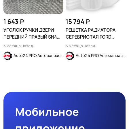
1 643 ₽
15 794 ₽
УГОЛОК РУЧКИ ДВЕРИ
РЕШЕТКА РАДИАТОРА
ПЕРЕДНИЙ ПРАВЫЙ SN4
СЕРЕБРИСТАЯ FORD
оранжевый HYUNDAI
EXPLORER 2011-2015
3 месяца назад
3 месяца назад
CRETA 2016-2021
Auto24.PRO Автозапчасти
Auto24.PRO Автозапчасти
Мобильное
приложение