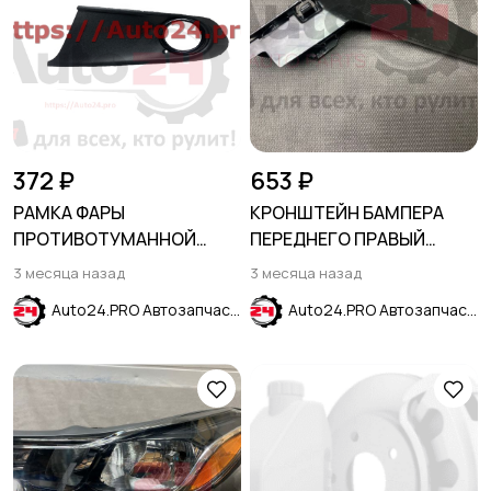
372 ₽
653 ₽
РАМКА ФАРЫ
КРОНШТЕЙН БАМПЕРА
ПРОТИВОТУМАННОЙ
ПЕРЕДНЕГО ПРАВЫЙ
ЛЕВАЯ VOLKSWAGEN POLO
VOLKSWAGEN JETTA VII
3 месяца назад
3 месяца назад
2010- SDN
2018-
Auto24.PRO Автозапчасти
Auto24.PRO Автозапчасти