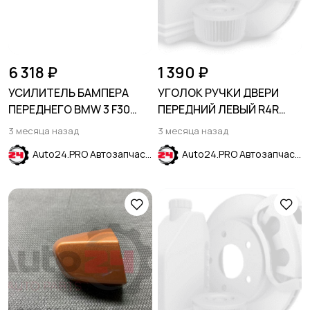
6 318 ₽
1 390 ₽
УСИЛИТЕЛЬ БАМПЕРА
УГОЛОК РУЧКИ ДВЕРИ
ПЕРЕДНЕГО BMW 3 F30
ПЕРЕДНИЙ ЛЕВЫЙ R4R
2012-2020
красный HYUNDAI SOLARIS
3 месяца назад
3 месяца назад
2017-2024
Auto24.PRO Автозапчасти
Auto24.PRO Автозапчасти