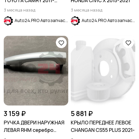
TOYOTA CAMRY 2011-
HONDA CIVIC X 2015-2021
(V50)
3 месяца назад
3 месяца назад
Auto24.PRO Автозапчасти
Auto24.PRO Автозапчасти
3 159 ₽
5 881 ₽
РУЧКА ДВЕРИ НАРУЖНАЯ
КРЫЛО ПЕРЕДНЕЕ ЛЕВОЕ
ЛЕВАЯ RHM серебро
CHANGAN CS55 PLUS 2021-
HYUNDAI SOLARIS 2017-