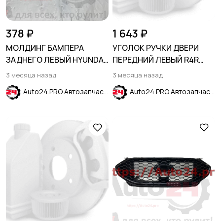
378 ₽
1 643 ₽
МОЛДИНГ БАМПЕРА
УГОЛОК РУЧКИ ДВЕРИ
ЗАДНЕГО ЛЕВЫЙ HYUNDAI
ПЕРЕДНИЙ ЛЕВЫЙ R4R
SOLARIS II 2020-
красный HYUNDAI CRETA
3 месяца назад
3 месяца назад
(рестайлинг)
2016-2021
Auto24.PRO Автозапчасти
Auto24.PRO Автозапчасти