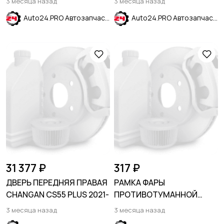
3 месяца назад
3 месяца назад
2024
Auto24.PRO Автозапчасти
Auto24.PRO Автозапчасти
31 377 ₽
317 ₽
ДВЕРЬ ПЕРЕДНЯЯ ПРАВАЯ
РАМКА ФАРЫ
CHANGAN CS55 PLUS 2021-
ПРОТИВОТУМАННОЙ
ПРАВАЯ KIA CERATO /
3 месяца назад
3 месяца назад
FORTE 2009-2013