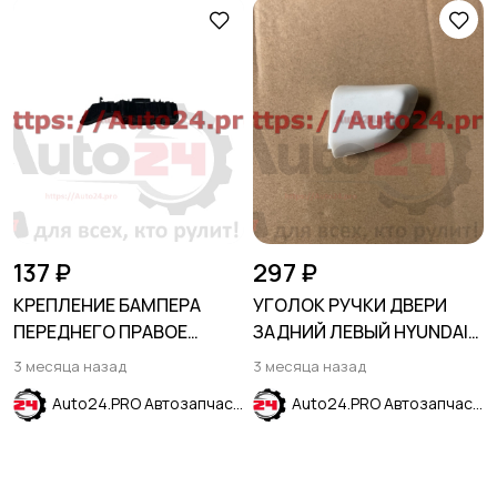
137 ₽
297 ₽
КРЕПЛЕНИЕ БАМПЕРА
УГОЛОК РУЧКИ ДВЕРИ
ПЕРЕДНЕГО ПРАВОЕ
ЗАДНИЙ ЛЕВЫЙ HYUNDAI
HYUNDAI SOLARIS 2011-
SOLARIS 2017-2024
3 месяца назад
3 месяца назад
2017
Auto24.PRO Автозапчасти
Auto24.PRO Автозапчасти