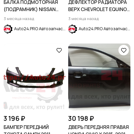
БАЛКА ПОДМОТОРНАЯ
ДЕФЛЕКТОР РАДИАТОРА
(ПОДРАМНИК) NISSAN
ВЕРХ CHEVROLET EQUINOX
NOTE E11 2006-2013
2017-2023
3 месяца назад
3 месяца назад
Auto24.PRO Автозапчасти
Auto24.PRO Автозапчасти
3 196 ₽
30 198 ₽
БАМПЕР ПЕРЕДНИЙ
ДВЕРЬ ПЕРЕДНЯЯ ПРАВАЯ