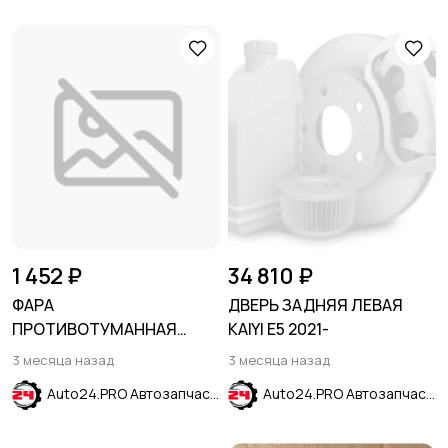
1 452 ₽
34 810 ₽
ФАРА
ДВЕРЬ ЗАДНЯЯ ЛЕВАЯ
ПРОТИВОТУМАННАЯ
KAIYI E5 2021-
ПРАВАЯ KIA SPORTAGE SL
3 месяца назад
3 месяца назад
2010-2016
Auto24.PRO Автозапчасти
Auto24.PRO Автозапчасти