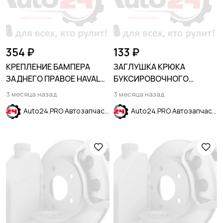
354 ₽
133 ₽
КРЕПЛЕНИЕ БАМПЕРА
ЗАГЛУШКА КРЮКА
ЗАДНЕГО ПРАВОЕ HAVAL
БУКСИРОВОЧНОГО
JOLION 2021-
передняя KIA RIO 2020-
3 месяца назад
3 месяца назад
2022 / SOLARIS KRS 2024-
Auto24.PRO Автозапчасти
Auto24.PRO Автозапчасти