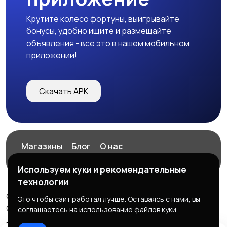
Крутите колесо фортуны, выигрывайте
бонусы, удобно ищите и размещайте
объявления - все это в нашем мобильном
приложении!
Скачать APK
Магазины
Блог
О нас
Служба поддержки
Используем куки и рекомендательные
технологии
© 2026 ExZz.ru - Маркетплейс Экспресс Заказ
Это чтобы сайт работал лучше. Оставаясь с нами, вы
ООО "ЭКЗЗ", ОГРН: 888333777444
соглашаетесь на использование файлов куки.
Правила сервиса
Политика конфиденциальности