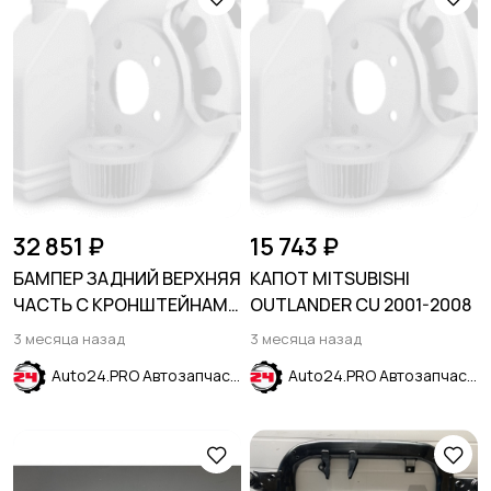
32 851 ₽
15 743 ₽
БАМПЕР ЗАДНИЙ ВЕРХНЯЯ
КАПОТ MITSUBISHI
ЧАСТЬ С КРОНШТЕЙНАМИ
OUTLANDER CU 2001-2008
КРЕПЛЕНИЯ РАДАРОВ
3 месяца назад
3 месяца назад
МЕРТВЫХ ЗОН GMC
Auto24.PRO Автозапчасти
Auto24.PRO Автозапчасти
TERRAIN 2017-2021