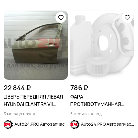
22 844 ₽
786 ₽
ДВЕРЬ ПЕРЕДНЯЯ ЛЕВАЯ
ФАРА
HYUNDAI ELANTRA VII
ПРОТИВОТУМАННАЯ
(CN7) 2020-
ЛЕВАЯ KIA CERATO / FORTE
3 месяца назад
3 месяца назад
2009-2013
Auto24.PRO Автозапчасти
Auto24.PRO Автозапчасти