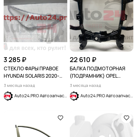
3 285 ₽
22 610 ₽
СТЕКЛО ФАРЫ ПРАВОЕ
БАЛКА ПОДМОТОРНАЯ
HYUNDAI SOLARIS 2020-
(ПОДРАМНИК) OPEL
2023
ASTRA G 1998-2005
3 месяца назад
3 месяца назад
Auto24.PRO Автозапчасти
Auto24.PRO Автозапчасти