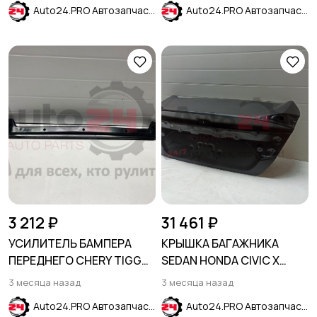
Auto24.PRO Автозапчасти
Auto24.PRO Автозапчасти
3 212 ₽
31 461 ₽
УСИЛИТЕЛЬ БАМПЕРА
КРЫШКА БАГАЖНИКА
ПЕРЕДНЕГО CHERY TIGGO
SEDAN HONDA CIVIC X
T11 FL 2011-2016
2015-2021
3 месяца назад
3 месяца назад
Auto24.PRO Автозапчасти
Auto24.PRO Автозапчасти