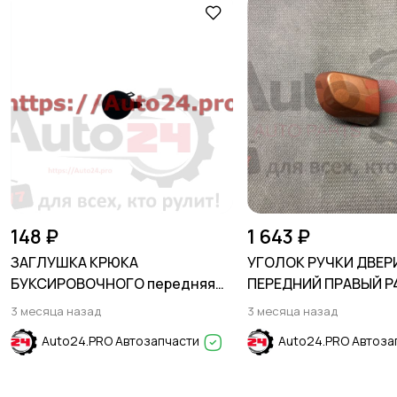
148 ₽
1 643 ₽
ЗАГЛУШКА КРЮКА
УГОЛОК РУЧКИ ДВЕР
БУКСИРОВОЧНОГО передняя
ПЕРЕДНИЙ ПРАВЫЙ P
HYUNDAI SOLARIS 2017-2020
коричневый HYUNDAI
3 месяца назад
3 месяца назад
2016-2021
Auto24.PRO Автозапчасти
Auto24.PRO Автоза