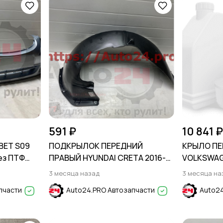
591 ₽
10 841 ₽
ВЕТ S09
ПОДКРЫЛОК ПЕРЕДНИЙ
КРЫЛО ПЕ
ез ПТФ
ПРАВЫЙ HYUNDAI CRETA 2016-
VOLKSWAG
0-2012
2021
2017
3 месяца назад
3 месяца на
пчасти
Auto24.PRO Автозапчасти
Auto24