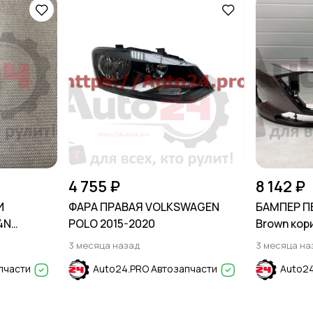
4 755 ₽
8 142 ₽
И
ФАРА ПРАВАЯ VOLKSWAGEN
БАМПЕР П
4N
POLO 2015-2020
Brown кор
 CRETA
SOLARIS 2
3 месяца назад
3 месяца на
пчасти
Auto24.PRO Автозапчасти
Auto24