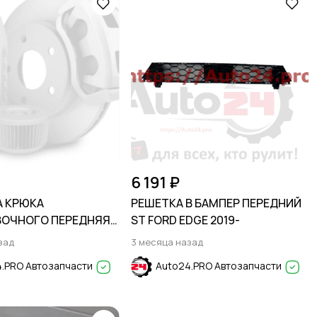
6 191 ₽
 КРЮКА
РЕШЕТКА В БАМПЕР ПЕРЕДНИЙ
ВОЧНОГО ПЕРЕДНЯЯ
ST FORD EDGE 2019-
 CRUZE 2015-2019
зад
3 месяца назад
.PRO Автозапчасти
Auto24.PRO Автозапчасти