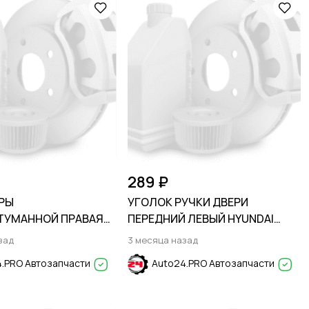
289 ₽
РЫ
УГОЛОК РУЧКИ ДВЕРИ
ТУМАННОЙ ПРАВАЯ
ПЕРЕДНИЙ ЛЕВЫЙ HYUNDAI
ORER 2015-2019
ELANTRA MD 2010-2015
зад
3 месяца назад
.PRO Автозапчасти
Auto24.PRO Автозапчасти