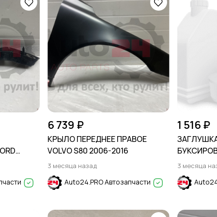
6 739 ₽
1 516 ₽
А
КРЫЛО ПЕРЕДНЕЕ ПРАВОЕ
ЗАГЛУШКА
FORD
VOLVO S80 2006-2016
БУКСИРО
CHEVROLET
3 месяца назад
3 месяца на
пчасти
Auto24.PRO Автозапчасти
Auto24