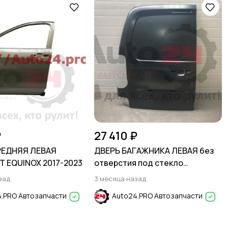
₽
27 410 ₽
РЕДНЯЯ ЛЕВАЯ
ДВЕРЬ БАГАЖНИКА ЛЕВАЯ без
 EQUINOX 2017-2023
отверстия под стекло
PEUGEOT PARTNER TEPEE B9
зад
3 месяца назад
2008-
.PRO Автозапчасти
Auto24.PRO Автозапчасти