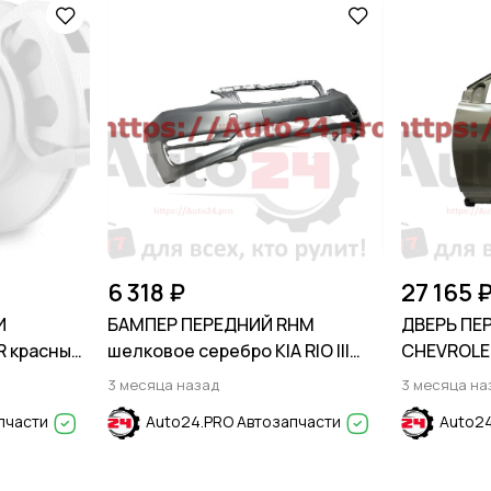
6 318 ₽
27 165 
И
БАМПЕР ПЕРЕДНИЙ RHM
ДВЕРЬ ПЕ
 красный
шелковое серебро KIA RIO III
CHEVROLET
7-2024
2015-2017
3 месяца назад
3 месяца на
пчасти
Auto24.PRO Автозапчасти
Auto24