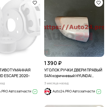
1 390 ₽
ОТИВОТУМАННАЯ
УГОЛОК РУЧКИ ДВЕРИ ПРАВЫЙ
D ESCAPE 2020-
S4N коричневый HYUNDAI
SOLARIS 2017-2024
зад
3 месяца назад
.PRO Автозапчасти
Auto24.PRO Автозапчасти