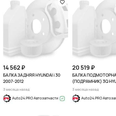
14 562 ₽
20 519 ₽
БАЛКА ЗАДНЯЯ HYUNDAI i 30
БАЛКА ПОДМОТОРН
2007-2012
(ПОДРАМНИК) 3Q HY
SONATA VI (YF) 2010-
3 месяца назад
3 месяца назад
Auto24.PRO Автозапчасти
Auto24.PRO Автоза