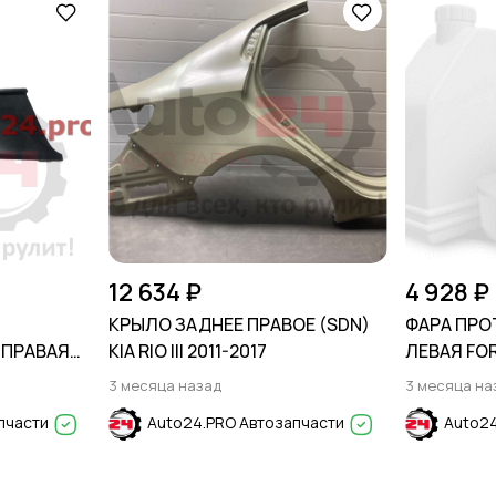
12 634 ₽
4 928 ₽
КРЫЛО ЗАДНЕЕ ПРАВОЕ (SDN)
ФАРА ПР
ПРАВАЯ
KIA RIO III 2011-2017
ЛЕВАЯ FOR
10- SDN
3 месяца назад
3 месяца на
пчасти
Auto24.PRO Автозапчасти
Auto24