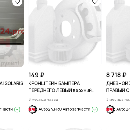
149 ₽
8 718 ₽
I SOLARIS
КРОНШТЕЙН БАМПЕРА
ДНЕВНОЙ 
ПЕРЕДНЕГО ЛЕВЫЙ верхний
ПРАВЫЙ C
HYUNDAI SOLARIS 2011-2014
2016-2018
3 месяца назад
3 месяца на
пчасти
Auto24.PRO Автозапчасти
Auto24