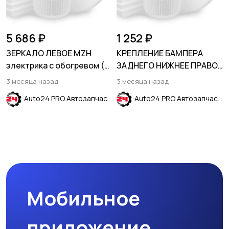
5 686 ₽
1 252 ₽
ЗЕРКАЛО ЛЕВОЕ MZH
КРЕПЛЕНИЕ БАМПЕРА
электрика с обогревом (5
ЗАДНЕГО НИЖНЕЕ ПРАВОЕ
контактов) HYUNDAI
CHEVROLET EQUINOX 2017-
3 месяца назад
3 месяца назад
SOLARIS 2011-2017
2023
Auto24.PRO Автозапчасти
Auto24.PRO Автозапчасти
Мобильное
приложение