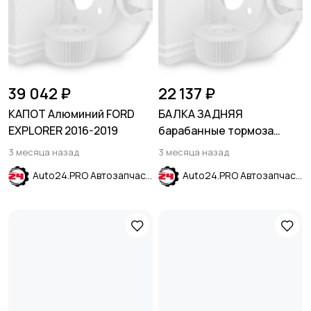
39 042 ₽
22 137 ₽
КАПОТ Алюминий FORD
БАЛКА ЗАДНЯЯ
EXPLORER 2016-2019
барабанные тормоза
HYUNDAI ELANTRA V MD
3 месяца назад
3 месяца назад
2011-2016
Auto24.PRO Автозапчасти
Auto24.PRO Автозапчасти