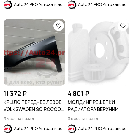
Auto24.PRO Автозапчасти
Auto24.PRO Автозапчасти
11 372 ₽
4 801 ₽
КРЫЛО ПЕРЕДНЕЕ ЛЕВОЕ
МОЛДИНГ РЕШЕТКИ
VOLKSWAGEN SCIROCCO
РАДИАТОРА ВЕРХНИЙ
2008-2015
ХРОМ FORD EXPLORER
3 месяца назад
3 месяца назад
2011-2015
Auto24.PRO Автозапчасти
Auto24.PRO Автозапчасти