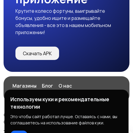
Крутите колесо фортуны, выигрывайте
бонусы, удобно ищите и размещайте
объявления - все это в нашем мобильном
приложении!
Скачать APK
Магазины
Блог
О нас
Служба поддержки
Используем куки и рекомендательные
технологии
© 2026 ExZz.ru - Маркетплейс Экспресс Заказ
Это чтобы сайт работал лучше. Оставаясь с нами, вы
ООО "ЭКЗЗ", ОГРН: 888333777444
соглашаетесь на использование файлов куки.
Правила сервиса
Политика конфиденциальности