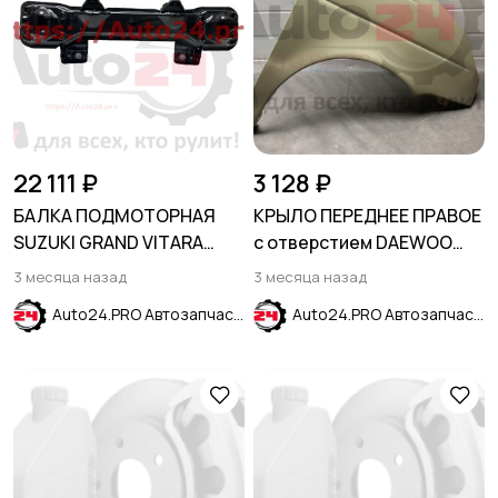
22 111 ₽
3 128 ₽
БАЛКА ПОДМОТОРНАЯ
КРЫЛО ПЕРЕДНЕЕ ПРАВОЕ
SUZUKI GRAND VITARA
с отверстием DAEWOO
1998-2007
MATIZ 2001-2015
3 месяца назад
3 месяца назад
Auto24.PRO Автозапчасти
Auto24.PRO Автозапчасти