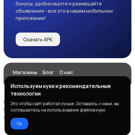
бонусы, удобно ищите и размещайте
объявления - все это в нашем мобильном
приложении!
Скачать APK
Магазины
Блог
О нас
Служба поддержки
Используем куки и рекомендательные
технологии
© 2026 ExZz.ru - Маркетплейс Экспресс Заказ
Это чтобы сайт работал лучше. Оставаясь с нами, вы
ООО "ЭКЗЗ", ОГРН: 888333777444
соглашаетесь на использование файлов куки.
Правила сервиса
Политика конфиденциальности
Ок
Домой
Избранное
Добавить
Чат
Профиль