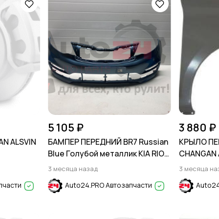
5 105 ₽
3 880 ₽
N ALSVIN
БАМПЕР ПЕРЕДНИЙ BR7 Russian
КРЫЛО ПЕ
Blue Голубой металлик KIA RIO
CHANGAN A
III 2015-2017
3 месяца назад
3 месяца на
пчасти
Auto24.PRO Автозапчасти
Auto24