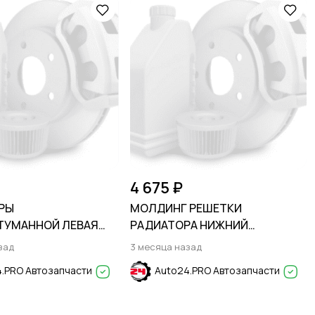
4 675 ₽
РЫ
МОЛДИНГ РЕШЕТКИ
ТУМАННОЙ ЛЕВАЯ
РАДИАТОРА НИЖНИЙ
У HYUNDAI SOLARIS
СЕРЕБРИСТЫЙ FORD EXPLORER
зад
3 месяца назад
aris HS 24-
2011-2015
.PRO Автозапчасти
Auto24.PRO Автозапчасти