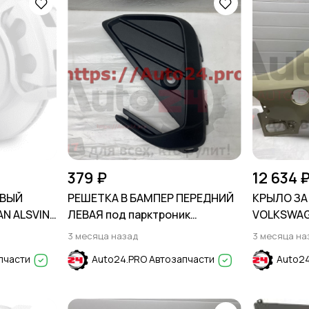
379 ₽
12 634 
АВЫЙ
РЕШЕТКА В БАМПЕР ПЕРЕДНИЙ
КРЫЛО ЗА
N ALSVIN
ЛЕВАЯ под парктроник
VOLKSWAG
VOLKSWAGEN POLO 2020-2022
3 месяца назад
3 месяца на
пчасти
Auto24.PRO Автозапчасти
Auto24