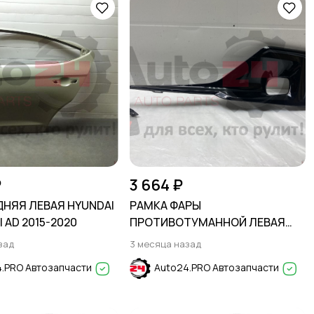
₽
3 664 ₽
ДНЯЯ ЛЕВАЯ HYUNDAI
РАМКА ФАРЫ
I AD 2015-2020
ПРОТИВОТУМАННОЙ ЛЕВАЯ
HONDA ACCORD X 2020-2023
зад
3 месяца назад
.PRO Автозапчасти
Auto24.PRO Автозапчасти