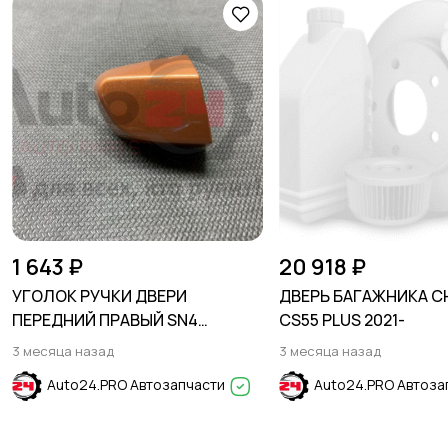
1 643 ₽
20 918 ₽
УГОЛОК РУЧКИ ДВЕРИ
ДВЕРЬ БАГАЖНИКА 
ПЕРЕДНИЙ ПРАВЫЙ SN4
CS55 PLUS 2021-
оранжевый HYUNDAI CRETA
3 месяца назад
3 месяца назад
2016-2021
Auto24.PRO Автозапчасти
Auto24.PRO Автоза