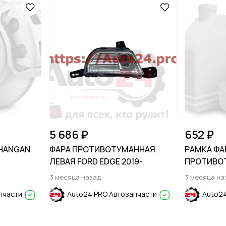
5 686 ₽
652 ₽
CHANGAN
ФАРА ПРОТИВОТУМАННАЯ
РАМКА ФА
ЛЕВАЯ FORD EDGE 2019-
ПРОТИВО
ПОД ЛИНЗ
3 месяца назад
3 месяца на
2020- / Sol
пчасти
Auto24.PRO Автозапчасти
Auto24