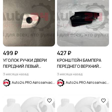
499 ₽
427 ₽
УГОЛОК РУЧКИ ДВЕРИ
КРОНШТЕЙН БАМПЕРА
ПЕРЕДНИЙ ЛЕВЫЙ
ПЕРЕДНЕГО ВЕРХНИЙ
HYUNDAI CRETA 2016-2021
ЛЕВЫЙ CHEVROLET
3 месяца назад
3 месяца назад
MALIBU 2016-2021
Auto24.PRO Автозапчасти
Auto24.PRO Автозапчасти