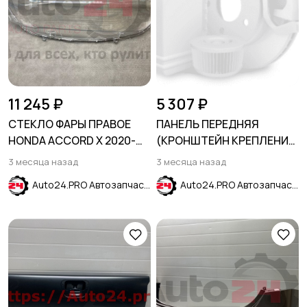
11 245 ₽
5 307 ₽
СТЕКЛО ФАРЫ ПРАВОЕ
ПАНЕЛЬ ПЕРЕДНЯЯ
HONDA ACCORD X 2020-
(КРОНШТЕЙН КРЕПЛЕНИЯ
2023
РЕШЕТКИ) CHEVROLET
3 месяца назад
3 месяца назад
CRUZE 2015-2024
Auto24.PRO Автозапчасти
Auto24.PRO Автозапчасти