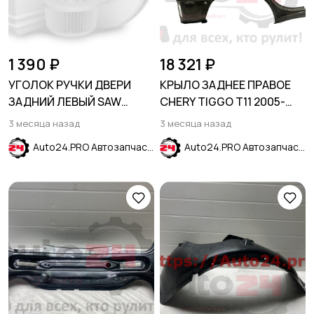
1 390 ₽
18 321 ₽
УГОЛОК РУЧКИ ДВЕРИ
КРЫЛО ЗАДНЕЕ ПРАВОЕ
ЗАДНИЙ ЛЕВЫЙ SAW
CHERY TIGGO T11 2005-
белый HYUNDAI SOLARIS
2011
3 месяца назад
3 месяца назад
2020-2024
Auto24.PRO Автозапчасти
Auto24.PRO Автозапчасти