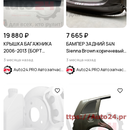
19 880 ₽
7 665 ₽
КРЫШКА БАГАЖНИКА
БАМПЕР ЗАДНИЙ S4N
2006-2013 (БОРТ
Sienna Brown коричневый
ОТКИДНОЙ) MITSUBISHI
HYUNDAI SOLARIS 2020-
3 месяца назад
3 месяца назад
L200 IV 2006-
2024
Auto24.PRO Автозапчасти
Auto24.PRO Автозапчасти