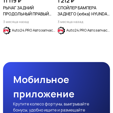
11 119 ₽
1 212 ₽
РЫЧАГ ЗАДНИЙ
СПОЙЛЕР БАМПЕРА
ПРОДОЛЬНЫЙ ПРАВЫЙ
ЗАДНЕГО (юбка) HYUNDAI
TOYOTA RAV4 2001-2005
SOLARIS 2014-2017
3 месяца назад
3 месяца назад
Auto24.PRO Автозапчасти
Auto24.PRO Автозапчасти
Мобильное
приложение
Крутите колесо фортуны, выигрывайте
бонусы, удобно ищите и размещайте