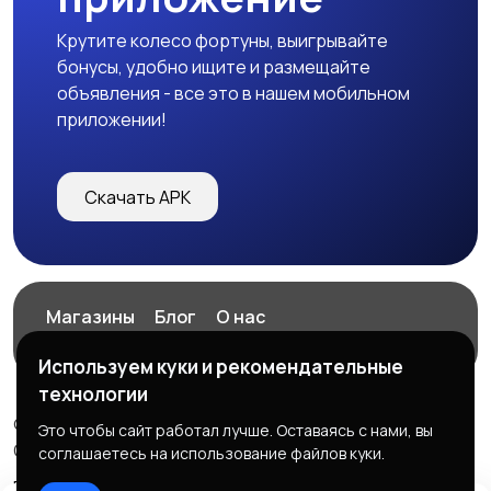
Крутите колесо фортуны, выигрывайте
бонусы, удобно ищите и размещайте
объявления - все это в нашем мобильном
приложении!
Скачать APK
Магазины
Блог
О нас
Служба поддержки
Используем куки и рекомендательные
технологии
© 2026 ExZz.ru - Маркетплейс Экспресс Заказ
Это чтобы сайт работал лучше. Оставаясь с нами, вы
ООО "ЭКЗЗ", ОГРН: 888333777444
соглашаетесь на использование файлов куки.
Правила сервиса
Политика конфиденциальности