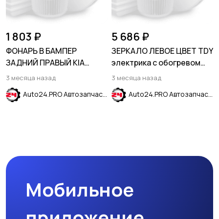
1 803 ₽
5 686 ₽
ФОНАРЬ В БАМПЕР
ЗЕРКАЛО ЛЕВОЕ ЦВЕТ TDY
ЗАДНИЙ ПРАВЫЙ KIA
электрика с обогревом
SPORTAGE SL 2010-2016
KIA RIO 2011-2017
3 месяца назад
3 месяца назад
Auto24.PRO Автозапчасти
Auto24.PRO Автозапчасти
Мобильное
приложение