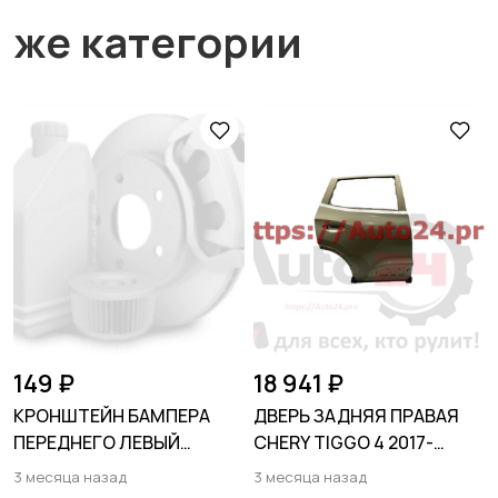
же категории
149 ₽
18 941 ₽
КРОНШТЕЙН БАМПЕРА
ДВЕРЬ ЗАДНЯЯ ПРАВАЯ
ПЕРЕДНЕГО ЛЕВЫЙ
CHERY TIGGO 4 2017-
верхний HYUNDAI SOLARIS
(T19/T19FL)
3 месяца назад
3 месяца назад
2011-2014