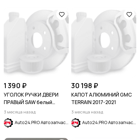
1 390 ₽
30 198 ₽
УГОЛОК РУЧКИ ДВЕРИ
КАПОТ АЛЮМИНИЙ GMC
ПРАВЫЙ SAW белый
TERRAIN 2017-2021
HYUNDAI SOLARIS 2020-
3 месяца назад
3 месяца назад
2024
Auto24.PRO Автозапчасти
Auto24.PRO Автозапчасти