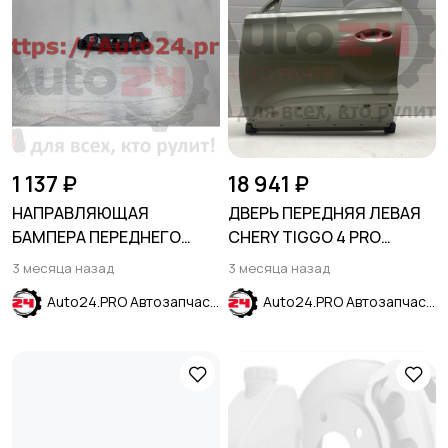
1 137 ₽
18 941 ₽
НАПРАВЛЯЮЩАЯ
ДВЕРЬ ПЕРЕДНЯЯ ЛЕВАЯ
БАМПЕРА ПЕРЕДНЕГО
CHERY TIGGO 4 PRO
ПРАВАЯ FORD ESCAPE
(T19FL) 2023-
3 месяца назад
3 месяца назад
2020-
Auto24.PRO Автозапчасти
Auto24.PRO Автозапчасти