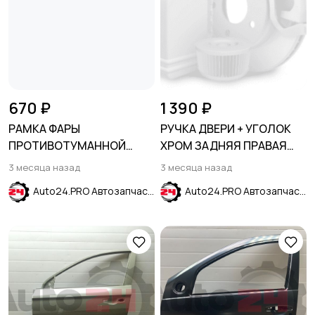
670 ₽
1 390 ₽
РАМКА ФАРЫ
РУЧКА ДВЕРИ + УГОЛОК
ПРОТИВОТУМАННОЙ
ХРОМ ЗАДНЯЯ ПРАВАЯ
ЛЕВАЯ CHERY TIGGO 4 PRO
HYUNDAI ELANTRA AD 2015-
3 месяца назад
3 месяца назад
(T19FL) 2023-
2019
Auto24.PRO Автозапчасти
Auto24.PRO Автозапчасти