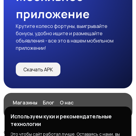
приложение
Крутите колесо фортуны, выигрывайте
бонусы, удобно ищите и размещайте
объявления - все это в нашем мобильном
приложении!
Скачать APK
Магазины
Блог
О нас
Служба поддержки
Используем куки и рекомендательные
технологии
© 2026 ExZz.ru - Маркетплейс Экспресс Заказ
Это чтобы сайт работал лучше. Оставаясь с нами, вы