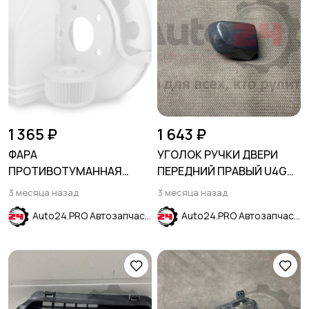
1 365 ₽
1 643 ₽
ФАРА
УГОЛОК РУЧКИ ДВЕРИ
ПРОТИВОТУМАННАЯ
ПЕРЕДНИЙ ПРАВЫЙ U4G
ПРАВАЯ KIA CEED 2018-
серый HYUNDAI CRETA
3 месяца назад
3 месяца назад
2021
2016-2021
Auto24.PRO Автозапчасти
Auto24.PRO Автозапчасти