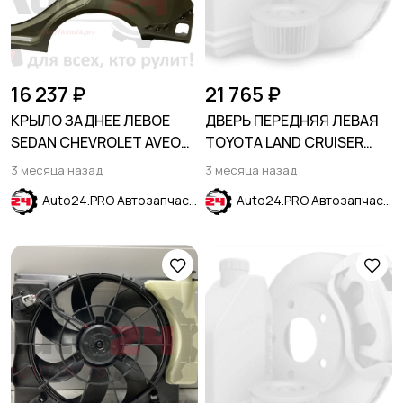
16 237 ₽
21 765 ₽
КРЫЛО ЗАДНЕЕ ЛЕВОЕ
ДВЕРЬ ПЕРЕДНЯЯ ЛЕВАЯ
SEDAN CHEVROLET AVEO
TOYOTA LAND CRUISER
T300 2011-2015
PRADO J150 2009-
3 месяца назад
3 месяца назад
Auto24.PRO Автозапчасти
Auto24.PRO Автозапчасти