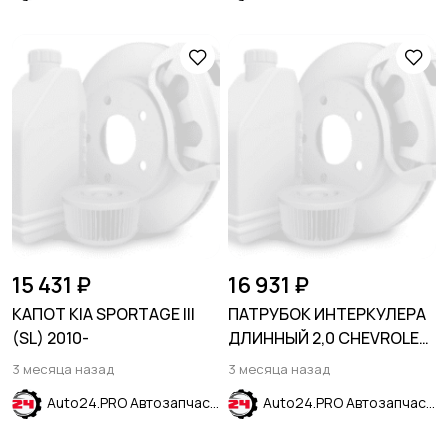
15 431 ₽
16 931 ₽
КАПОТ KIA SPORTAGE III
ПАТРУБОК ИНТЕРКУЛЕРА
(SL) 2010-
ДЛИННЫЙ 2,0 CHEVROLET
EQUINOX 2017-2023
3 месяца назад
3 месяца назад
Auto24.PRO Автозапчасти
Auto24.PRO Автозапчасти