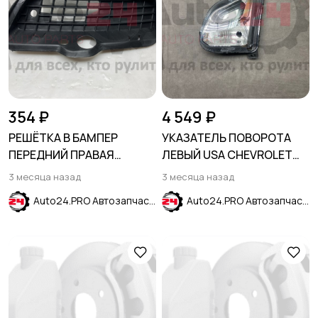
354 ₽
4 549 ₽
РЕШЁТКА В БАМПЕР
УКАЗАТЕЛЬ ПОВОРОТА
ПЕРЕДНИЙ ПРАВАЯ
ЛЕВЫЙ USA CHEVROLET
VOLKSWAGEN GOLF III
EQUINOX 2017-2023
3 месяца назад
3 месяца назад
1992-
Auto24.PRO Автозапчасти
Auto24.PRO Автозапчасти