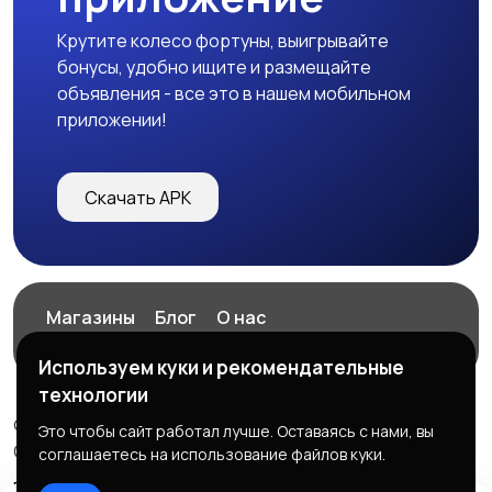
Крутите колесо фортуны, выигрывайте
бонусы, удобно ищите и размещайте
объявления - все это в нашем мобильном
приложении!
Скачать APK
Магазины
Блог
О нас
Служба поддержки
Используем куки и рекомендательные
технологии
© 2026 ExZz.ru - Маркетплейс Экспресс Заказ
Это чтобы сайт работал лучше. Оставаясь с нами, вы
ООО "ЭКЗЗ", ОГРН: 888333777444
соглашаетесь на использование файлов куки.
Правила сервиса
Политика конфиденциальности