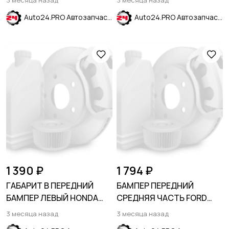
3 месяца назад
3 месяца назад
2020-
Auto24.PRO Автозапчасти
Auto24.PRO Автозапчасти
1 390 ₽
1 794 ₽
ГАБАРИТ В ПЕРЕДНИЙ
БАМПЕР ПЕРЕДНИЙ
БАМПЕР ЛЕВЫЙ HONDA
СРЕДНЯЯ ЧАСТЬ FORD
CR-V 2023-
ECOSPORT 2013-2019
3 месяца назад
3 месяца назад