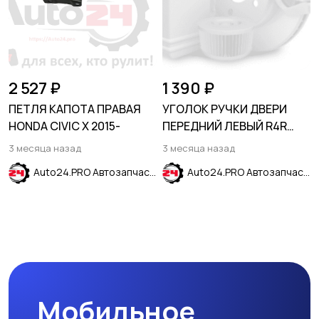
2 527 ₽
1 390 ₽
ПЕТЛЯ КАПОТА ПРАВАЯ
УГОЛОК РУЧКИ ДВЕРИ
HONDA CIVIC X 2015-
ПЕРЕДНИЙ ЛЕВЫЙ R4R
красный HYUNDAI SOLARIS
3 месяца назад
3 месяца назад
2017-2024
Auto24.PRO Автозапчасти
Auto24.PRO Автозапчасти
Мобильное