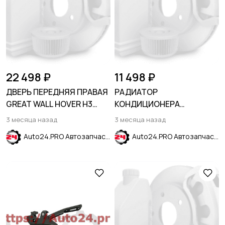
22 498 ₽
11 498 ₽
ДВЕРЬ ПЕРЕДНЯЯ ПРАВАЯ
РАДИАТОР
GREAT WALL HOVER H3
КОНДИЦИОНЕРА
2005-2014
720x400x12 AT/MT
3 месяца назад
3 месяца назад
1,5T/2,0T/2,5HIBRID FORD
Auto24.PRO Автозапчасти
Auto24.PRO Автозапчасти
ESCAPE 2019-/MAVERICK
2022- //LINCOL