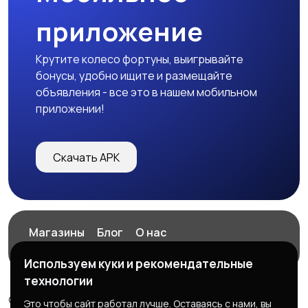
приложение
Крутите колесо фортуны, выигрывайте
бонусы, удобно ищите и размещайте
объявления - все это в нашем мобильном
приложении!
Скачать APK
Магазины
Блог
О нас
Служба поддержки
Используем куки и рекомендательные
технологии
© 2026 ExZz.ru - Маркетплейс Экспресс Заказ
Это чтобы сайт работал лучше. Оставаясь с нами, вы