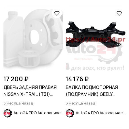
17 200 ₽
14 176 ₽
ДВЕРЬ ЗАДНЯЯ ПРАВАЯ
БАЛКА ПОДМОТОРНАЯ
NISSAN X-TRAIL (Т31)
(ПОДРАМНИК) GEELY
2007-
EMGRAND EC7 2009-2016
3 месяца назад
3 месяца назад
/GEELY VISION 2008-2011
Auto24.PRO Автозапчасти
Auto24.PRO Автозапчасти