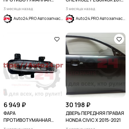
ПРАВАЯ FORD EXPLORER
2023
3 месяца назад
3 месяца назад
2015-2019
Auto24.PRO Автозапчасти
Auto24.PRO Автозапчасти
6 949 ₽
30 198 ₽
ФАРА
ДВЕРЬ ПЕРЕДНЯЯ ПРАВАЯ
ПРОТИВОТУМАННАЯ
HONDA CIVIC X 2015-2021
ПРАВАЯ FORD EXPLORER