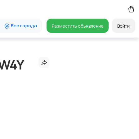
Все города
Разместить объявление
Войти
 W4Y