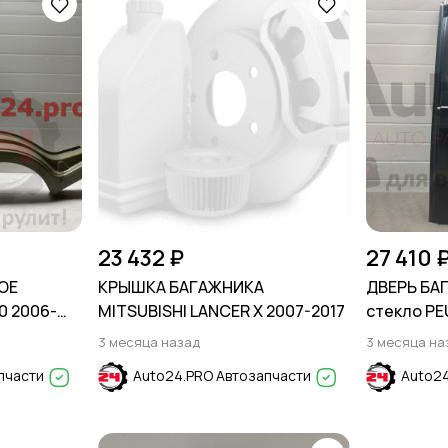
23 432 ₽
27 410 
ОЕ
КРЫШКА БАГАЖНИКА
ДВЕРЬ БА
0 2006-
MITSUBISHI LANCER X 2007-2017
стекло P
TEPEE B9 
3 месяца назад
3 месяца на
пчасти
Auto24.PRO Автозапчасти
Auto24