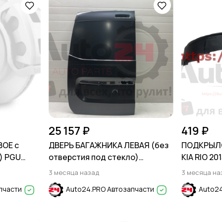
25 157 ₽
419 ₽
ВОЕ с
ДВЕРЬ БАГАЖНИКА ЛЕВАЯ (без
ПОДКРЫЛО
) PGU
отверстия под стекло)
KIA RIO 20
HYUNDAI
RENAULT DOKKER 2012-2020
3 месяца назад
3 месяца на
пчасти
Auto24.PRO Автозапчасти
Auto24