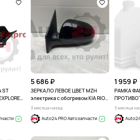
5 686 ₽
1 959 ₽
 ST
ЗЕРКАЛО ЛЕВОЕ ЦВЕТ MZH
РАМКА ФА
 EXPLORER
электрика с обогревом KIA RIO
ПРОТИВО
2011-2017
FORD EXPL
3 месяца назад
3 месяца на
пчасти
Auto24.PRO Автозапчасти
Auto24