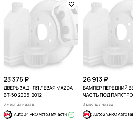
23 375 ₽
26 913 ₽
ДВЕРЬ ЗАДНЯЯ ЛЕВАЯ MAZDA
БАМПЕР ПЕРЕДНИЙ В
BT-50 2006-2012
ЧАСТЬ ПОД ПАРКТР
FORD ESCAPE 2023-
3 месяца назад
3 месяца назад
Auto24.PRO Автозапчасти
Auto24.PRO Автоза