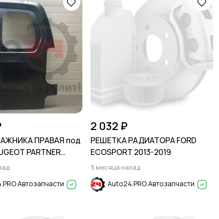
₽
2 032 ₽
ГАЖНИКА ПРАВАЯ под
РЕШЕТКА РАДИАТОРА FORD
EUGEOT PARTNER
ECOSPORT 2013-2019
2008-
зад
3 месяца назад
.PRO Автозапчасти
Auto24.PRO Автозапчасти