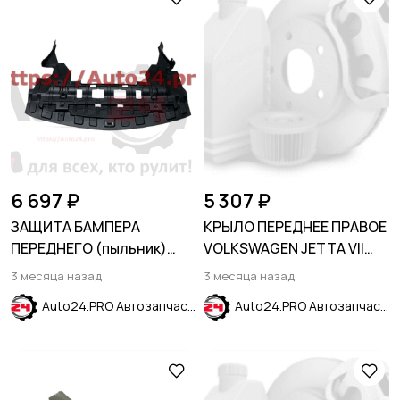
6 697 ₽
5 307 ₽
ЗАЩИТА БАМПЕРА
КРЫЛО ПЕРЕДНЕЕ ПРАВОЕ
ПЕРЕДНЕГО (пыльник)
VOLKSWAGEN JETTA VII
CHEVROLET TRAX 2017-
2018-
3 месяца назад
3 месяца назад
Auto24.PRO Автозапчасти
Auto24.PRO Автозапчасти