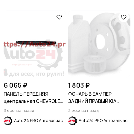
6 065 ₽
1 803 ₽
ПАНЕЛЬ ПЕРЕДНЯЯ
ФОНАРЬ В БАМПЕР
центральная CHEVROLET
ЗАДНИЙ ПРАВЫЙ KIA
EQUINOX 2017-2023
SPORTAGE SL 2010-2016
3 месяца назад
3 месяца назад
Auto24.PRO Автозапчасти
Auto24.PRO Автозапчасти