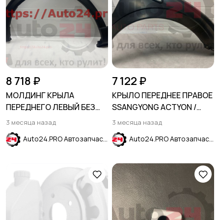
8 718 ₽
7 122 ₽
МОЛДИНГ КРЫЛА
КРЫЛО ПЕРЕДНЕЕ ПРАВОЕ
ПЕРЕДНЕГО ЛЕВЫЙ БЕЗ
SSANGYONG ACTYON /
ОТВЕРСТИЯ ДЛЯ
ACTYON SPORTS 2006-
3 месяца назад
3 месяца назад
ПАРКТРОНИКА FORD
2012
Auto24.PRO Автозапчасти
Auto24.PRO Автозапчасти
EXPLORER 2020-