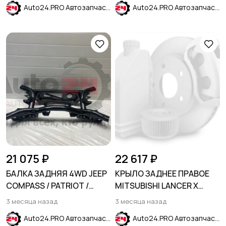
Auto24.PRO Автозапчасти
Auto24.PRO Автозапчасти
21 075 ₽
22 617 ₽
БАЛКА ЗАДНЯЯ 4WD JEEP
КРЫЛО ЗАДНЕЕ ПРАВОЕ
COMPASS / PATRIOT /
MITSUBISHI LANCER X
DODGE CALIBER
2007-2017
3 месяца назад
3 месяца назад
Auto24.PRO Автозапчасти
Auto24.PRO Автозапчасти