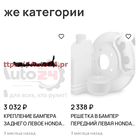
же категории
3 032 ₽
2 338 ₽
КРЕПЛЕНИЕ БАМПЕРА
РЕШЕТКА В БАМПЕР
ЗАДНЕГО ЛЕВОЕ HONDA
ПЕРЕДНИЙ ЛЕВАЯ HONDA
CIVIC XI 2021-2024
CR-V 2023-
3 месяца назад
3 месяца назад