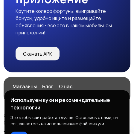
Крутите колесо фортуны, выигрывайте
бонусы, удобно ищите и размещайте
объявления - все это в нашем мобильном
приложении!
Скачать APK
Магазины
Блог
О нас
Служба поддержки
Используем куки и рекомендательные
технологии
© 2026 ExZz.ru - Маркетплейс Экспресс Заказ
Это чтобы сайт работал лучше. Оставаясь с нами, вы
ООО "ЭКЗЗ", ОГРН: 888333777444
соглашаетесь на использование файлов куки.
Правила сервиса
Политика конфиденциальности