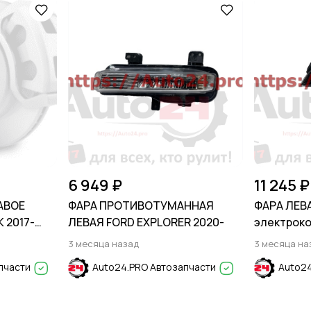
6 949 ₽
11 245 ₽
АВОЕ
ФАРА ПРОТИВОТУМАННАЯ
ФАРА ЛЕВА
 2017-
ЛЕВАЯ FORD EXPLORER 2020-
электроко
ASTRA J 2
3 месяца назад
3 месяца на
пчасти
Auto24.PRO Автозапчасти
Auto24