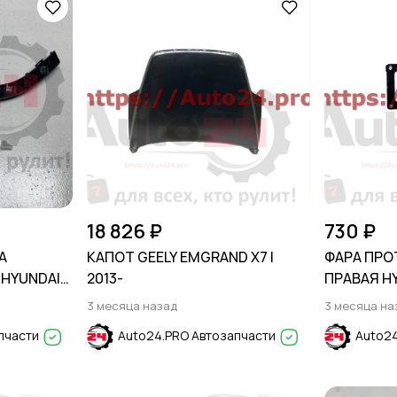
18 826 ₽
730 ₽
А
КАПОТ GEELY EMGRAND X7 I
ФАРА ПР
 HYUNDAI
2013-
ПРАВАЯ H
2009
3 месяца назад
3 месяца на
пчасти
Auto24.PRO Автозапчасти
Auto24