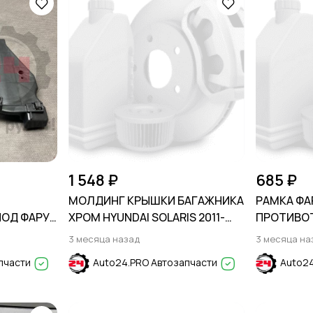
1 548 ₽
685 ₽
А
МОЛДИНГ КРЫШКИ БАГАЖНИКА
РАМКА ФА
ПОД ФАРУ
ХРОМ HYUNDAI SOLARIS 2011-
ПРОТИВО
2017
ХРОМ FOR
3 месяца назад
3 месяца на
2019
пчасти
Auto24.PRO Автозапчасти
Auto24