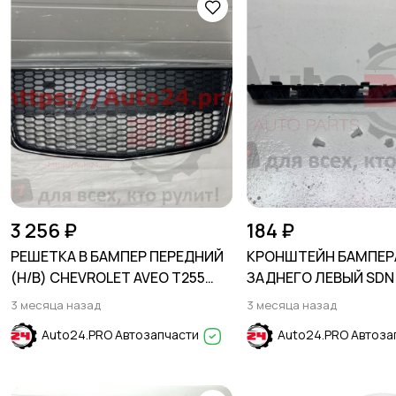
3 256 ₽
184 ₽
РЕШЕТКА В БАМПЕР ПЕРЕДНИЙ
КРОНШТЕЙН БАМПЕР
(Н/В) CHEVROLET AVEO T255
ЗАДНЕГО ЛЕВЫЙ SDN
2008-
SOLARIS 2011-2017
3 месяца назад
3 месяца назад
Auto24.PRO Автозапчасти
Auto24.PRO Автоза