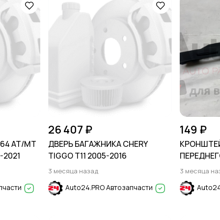
26 407 ₽
149 ₽
x64 AT/MT
ДВЕРЬ БАГАЖНИКА CHERY
КРОНШТЕ
5-2021
TIGGO T11 2005-2016
ПЕРЕДНЕГ
HYUNDAI S
3 месяца назад
3 месяца на
пчасти
Auto24.PRO Автозапчасти
Auto24