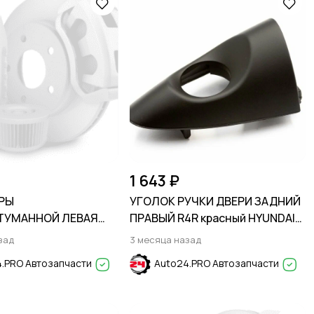
1 643 ₽
РЫ
УГОЛОК РУЧКИ ДВЕРИ ЗАДНИЙ
ТУМАННОЙ ЛЕВАЯ
ПРАВЫЙ R4R красный HYUNDAI
D ECOSPORT 2013-
CRETA 2016-2021
зад
3 месяца назад
.PRO Автозапчасти
Auto24.PRO Автозапчасти