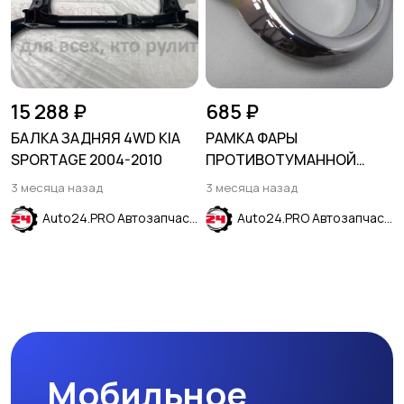
15 288 ₽
685 ₽
БАЛКА ЗАДНЯЯ 4WD KIA
РАМКА ФАРЫ
SPORTAGE 2004-2010
ПРОТИВОТУМАННОЙ
ПРАВАЯ ХРОМ FORD
3 месяца назад
3 месяца назад
ECOSPORT 2013-2019
Auto24.PRO Автозапчасти
Auto24.PRO Автозапчасти
Мобильное