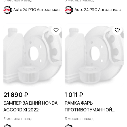
3 месяца назад
3 месяца назад
SOLARIS 2011-2017
Auto24.PRO Автозапчасти
Auto24.PRO Автозапчасти
21 890 ₽
1 011 ₽
БАМПЕР ЗАДНИЙ HONDA
РАМКА ФАРЫ
ACCORD XI 2022-
ПРОТИВОТУМАННОЙ
ЛЕВАЯ HYUNDAI ELANTRA
3 месяца назад
3 месяца назад
VII (CN7) 2024-