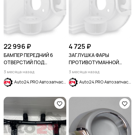
22 996 ₽
4 725 ₽
БАМПЕР ПЕРЕДНИЙ 6
ЗАГЛУШКА ФАРЫ
ОТВЕРСТИЙ ПОД
ПРОТИВОТУМАННОЙ
ПАРКТРОНИК FORD
ПРАВАЯ CHEVROLET
3 месяца назад
3 месяца назад
EXPLORER 2015-2019
CRUZE 2019-2024
Auto24.PRO Автозапчасти
Auto24.PRO Автозапчасти