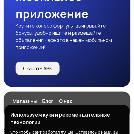
приложение
Крутите колесо фортуны, выигрывайте
бонусы, удобно ищите и размещайте
объявления - все это в нашем мобильном
приложении!
Скачать APK
Магазины
Блог
О нас
Служба поддержки
Используем куки и рекомендательные
технологии
© 2026 ExZz.ru - Маркетплейс Экспресс Заказ
Это чтобы сайт работал лучше. Оставаясь с нами, вы