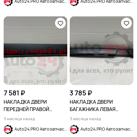
Auto24.PRO Автозапчасти
Auto24.PRO Автозапчасти
7 581 ₽
3 785 ₽
НАКЛАДКА ДВЕРИ
НАКЛАДКА ДВЕРИ
ПЕРЕДНЕЙ ПРАВОЙ
БАГАЖНИКА ЛЕВАЯ
CHEVROLET TRAX 2017-
RENAULT DOKKER 2012-
3 месяца назад
3 месяца назад
Auto24.PRO Автозапчасти
Auto24.PRO Автозапчасти