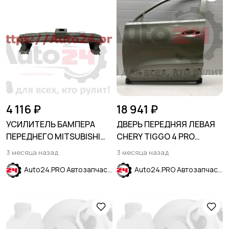
4 116 ₽
18 941 ₽
УСИЛИТЕЛЬ БАМПЕРА
ДВЕРЬ ПЕРЕДНЯЯ ЛЕВАЯ
ПЕРЕДНЕГО MITSUBISHI
CHERY TIGGO 4 PRO
OUTLANDER III (GF) 2012-
(T19FL) 2023-
3 месяца назад
3 месяца назад
2015
Auto24.PRO Автозапчасти
Auto24.PRO Автозапчасти