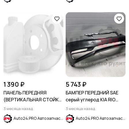
1 390 ₽
5 743 ₽
ПАНЕЛЬ ПЕРЕДНЯЯ
БАМПЕР ПЕРЕДНИЙ SAE
(ВЕРТИКАЛЬНАЯ СТОЙКА
серый углерод KIA RIO
КРОНШТЕЙНА КРЕПЛЕНИЯ
2015-2017
3 месяца назад
3 месяца назад
РЕШЕТКИ) CHEVROLET
Auto24.PRO Автозапчасти
Auto24.PRO Автозапчасти
EQUINOX 2017-2023