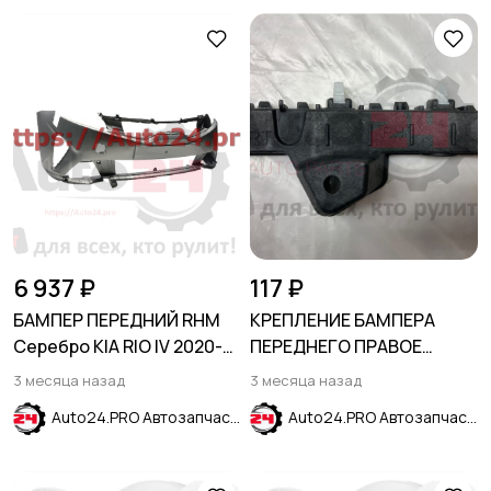
6 937 ₽
117 ₽
БАМПЕР ПЕРЕДНИЙ RHM
КРЕПЛЕНИЕ БАМПЕРА
Серебро KIA RIO IV 2020-
ПЕРЕДНЕГО ПРАВОЕ
(рестайлинг)
HYUNDAI SOLARIS 2017-
3 месяца назад
3 месяца назад
2024
Auto24.PRO Автозапчасти
Auto24.PRO Автозапчасти