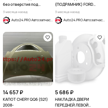
без отверстия под
(ПОДРАМНИК) FORD
парктроники FORD ESCAPE
MONDEO IV 2007-2015
3 месяца назад
3 месяца назад
2020-
Auto24.PRO Автозапчасти
Auto24.PRO Автозапчасти
14 657 ₽
5 686 ₽
КАПОТ CHERY QQ6 (S21)
НАКЛАДКА ДВЕРИ
2008-
ПЕРЕДНЕЙ ЛЕВОЙ