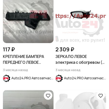
117 ₽
2 309 ₽
КРЕПЛЕНИЕ БАМПЕРА
ЗЕРКАЛО ЛЕВОЕ
ПЕРЕДНЕГО ЛЕВОЕ
электрика с обогревом (5
HYUNDAI SOLARIS 2017-
контактов) HYUNDAI
3 месяца назад
3 месяца назад
2024
SOLARIS 2011-2017
Auto24.PRO Автозапчасти
Auto24.PRO Автозапчасти