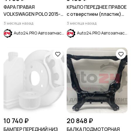
ФАРА ПРАВАЯ
КРЫЛО ПЕРЕДНЕЕ ПРАВОЕ
VOLKSWAGEN POLO 2015-
с отверстием (пластик)
2020
PXA Purple Fantasia
3 месяца назад
3 месяца назад
HYUNDAI SOLARIS 2011-
Auto24.PRO Автозапчасти
Auto24.PRO Автозапчасти
2017
10 740 ₽
20 848 ₽
БАМПЕР ПЕРЕДНИЙ НИЗ
БАЛКА ПОДМОТОРНАЯ