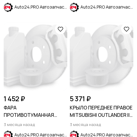
LOGAN 2005-2010
Auto24.PRO Автозапчасти
Auto24.PRO Автозапчасти
1 452 ₽
5 371 ₽
ФАРА
КРЫЛО ПЕРЕДНЕЕ ПРАВОЕ
ПРОТИВОТУМАННАЯ
MITSUBISHI OUTLANDER II
ЛЕВАЯ KIA SPORTAGE SL
XL CV 2010-2012
3 месяца назад
3 месяца назад
2010-2016
Auto24.PRO Автозапчасти
Auto24.PRO Автозапчасти