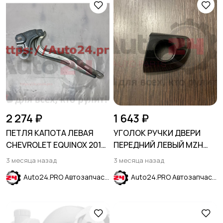
2 274 ₽
1 643 ₽
ПЕТЛЯ КАПОТА ЛЕВАЯ
УГОЛОК РУЧКИ ДВЕРИ
CHEVROLET EQUINOX 2017-
ПЕРЕДНИЙ ЛЕВЫЙ MZH
2023
черный HYUNDAI CRETA
3 месяца назад
3 месяца назад
2016-2021
Auto24.PRO Автозапчасти
Auto24.PRO Автозапчасти