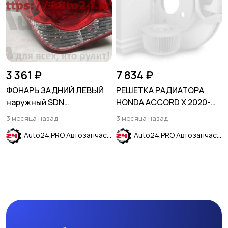
3 361 ₽
7 834 ₽
ФОНАРЬ ЗАДНИЙ ЛЕВЫЙ
РЕШЕТКА РАДИАТОРА
наружный SDN
HONDA ACCORD X 2020-
CHEVROLET CRUZE 2009-
2023
3 месяца назад
3 месяца назад
Auto24.PRO Автозапчасти
Auto24.PRO Автозапчасти