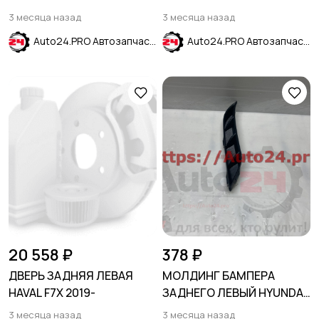
2020
DAEWOO GENTRA 13-16
3 месяца назад
3 месяца назад
Auto24.PRO Автозапчасти
Auto24.PRO Автозапчасти
20 558 ₽
378 ₽
ДВЕРЬ ЗАДНЯЯ ЛЕВАЯ
МОЛДИНГ БАМПЕРА
HAVAL F7X 2019-
ЗАДНЕГО ЛЕВЫЙ HYUNDAI
SOLARIS II 2020-
3 месяца назад
3 месяца назад