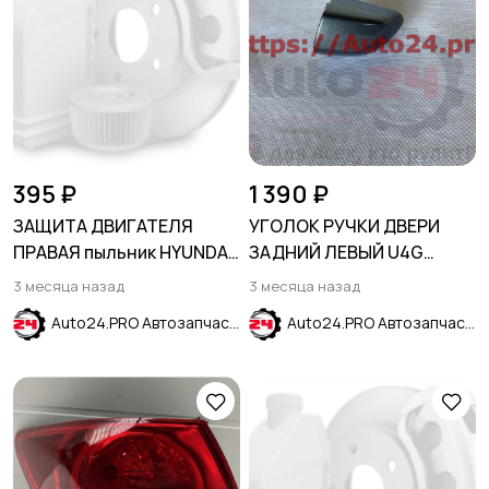
395 ₽
1 390 ₽
ЗАЩИТА ДВИГАТЕЛЯ
УГОЛОК РУЧКИ ДВЕРИ
ПРАВАЯ пыльник HYUNDAI
ЗАДНИЙ ЛЕВЫЙ U4G
SOLARIS 2011-2017
серый HYUNDAI SOLARIS
3 месяца назад
3 месяца назад
2017-2024
Auto24.PRO Автозапчасти
Auto24.PRO Автозапчасти