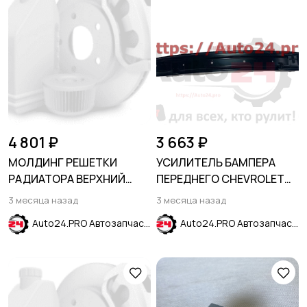
4 801 ₽
3 663 ₽
МОЛДИНГ РЕШЕТКИ
УСИЛИТЕЛЬ БАМПЕРА
РАДИАТОРА ВЕРХНИЙ
ПЕРЕДНЕГО CHEVROLET
ХРОМ FORD EXPLORER
COBALT 2012-2024
3 месяца назад
3 месяца назад
2011-2015
Auto24.PRO Автозапчасти
Auto24.PRO Автозапчасти