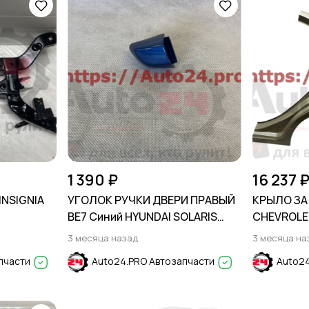
1 390 ₽
16 237 
INSIGNIA
УГОЛОК РУЧКИ ДВЕРИ ПРАВЫЙ
КРЫЛО ЗА
BE7 Синий HYUNDAI SOLARIS
CHEVROLET
2020-2024
2015
3 месяца назад
3 месяца на
пчасти
Auto24.PRO Автозапчасти
Auto24