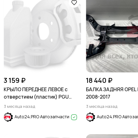
3 159 ₽
18 440 ₽
КРЫЛО ПЕРЕДНЕЕ ЛЕВОЕ с
БАЛКА ЗАДНЯЯ OPEL 
отверстием (пластик) PGU
2008-2017
Cristal White Белый HYUNDAI
3 месяца назад
3 месяца назад
SOLARIS 2011-2017
Auto24.PRO Автозапчасти
Auto24.PRO Автоза