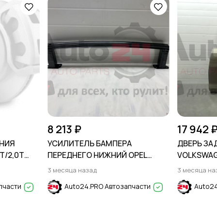
8 213 ₽
17 942 
НИЯ
УСИЛИТЕЛЬ БАМПЕРА
ДВЕРЬ ЗА
T/2,0T
ПЕРЕДНЕГО НИЖНИЙ OPEL
VOLKSWAGE
MOKKA 2012-2019
3 месяца назад
3 месяца на
OR 2019-
пчасти
Auto24.PRO Автозапчасти
Auto24