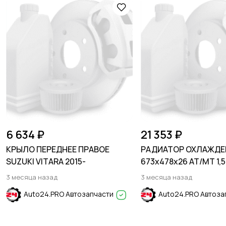
6 634 ₽
21 353 ₽
КРЫЛО ПЕРЕДНЕЕ ПРАВОЕ
РАДИАТОР ОХЛАЖДЕ
SUZUKI VITARA 2015-
673х478х26 AT/MT 1,5
FORD BRONCO SPORT
3 месяца назад
3 месяца назад
2020-/LINCOLN AVIAT
Auto24.PRO Автозапчасти
Auto24.PRO Автоза