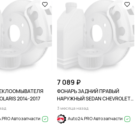
7 089 ₽
ТЕКЛООМЫВАТЕЛЯ
ФОНАРЬ ЗАДНИЙ ПРАВЫЙ
OLARIS 2014-2017
НАРУЖНЫЙ SEDAN CHEVROLET
CRUZE 2015-2024
зад
3 месяца назад
.PRO Автозапчасти
Auto24.PRO Автозапчасти