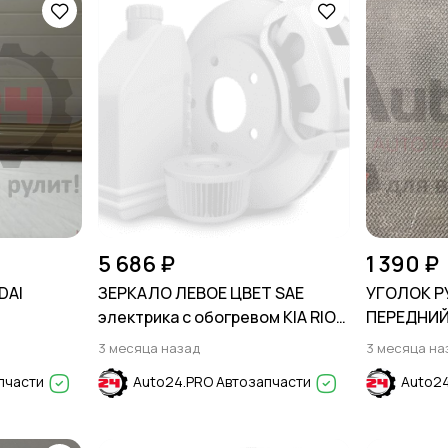
5 686 ₽
1 390 ₽
DAI
ЗЕРКАЛО ЛЕВОЕ ЦВЕТ SAE
УГОЛОК Р
электрика с обогревом KIA RIO
ПЕРЕДНИЙ
2011-2017
HYUNDAI S
3 месяца назад
3 месяца на
пчасти
Auto24.PRO Автозапчасти
Auto24