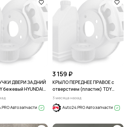
3 159 ₽
УЧКИ ДВЕРИ ЗАДНИЙ
КРЫЛО ПЕРЕДНЕЕ ПРАВОЕ с
Y бежевый HYUNDAI
отверстием (пластик) TDY
6-2021
Granet Red HYUNDAI SOLARIS
зад
3 месяца назад
2011-2017
.PRO Автозапчасти
Auto24.PRO Автозапчасти