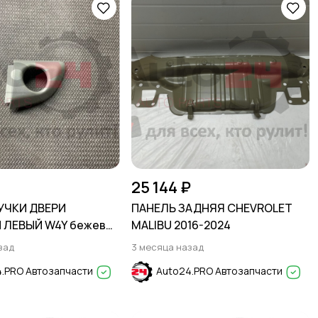
25 144 ₽
УЧКИ ДВЕРИ
ПАНЕЛЬ ЗАДНЯЯ CHEVROLET
 ЛЕВЫЙ W4Y бежевый
MALIBU 2016-2024
OLARIS 2017-2024
зад
3 месяца назад
.PRO Автозапчасти
Auto24.PRO Автозапчасти