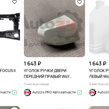
1 643 ₽
1 643 ₽
FOCUS II
УГОЛОК РУЧКИ ДВЕРИ
УГОЛОК Р
ПЕРЕДНИЙ ПРАВЫЙ W4Y
ЛЕВЫЙ W4
бежевый HYUNDAI CRETA 2016-
CRETA 201
3 месяца назад
3 месяца на
2021
пчасти
Auto24.PRO Автозапчасти
Auto24