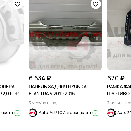
6 634 ₽
670 ₽
ОНЕРА
ПАНЕЛЬ ЗАДНЯЯ HYUNDAI
РАМКА ФА
T/2,0 FORD
ELANTRA V 2011-2016
ПРОТИВО
CHERY TIG
3 месяца назад
3 месяца на
-
2023-
пчасти
Auto24.PRO Автозапчасти
Auto24