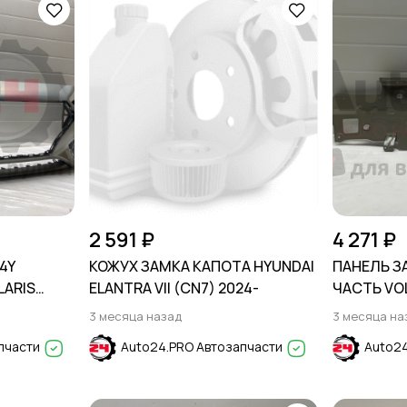
2 591 ₽
4 271 ₽
4Y
КОЖУХ ЗАМКА КАПОТА HYUNDAI
ПАНЕЛЬ З
LARIS
ELANTRA VII (CN7) 2024-
ЧАСТЬ VO
2010-2020
3 месяца назад
3 месяца на
пчасти
Auto24.PRO Автозапчасти
Auto24