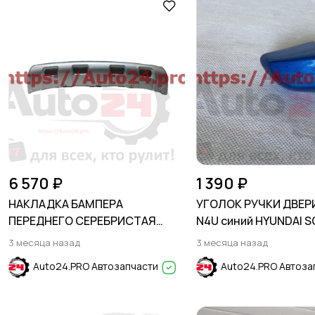
6 570 ₽
1 390 ₽
НАКЛАДКА БАМПЕРА
УГОЛОК РУЧКИ ДВЕР
ПЕРЕДНЕГО СЕРЕБРИСТАЯ
N4U синий HYUNDAI S
FORD EXPLORER 2020-
2017-2024
3 месяца назад
3 месяца назад
Auto24.PRO Автозапчасти
Auto24.PRO Автоза