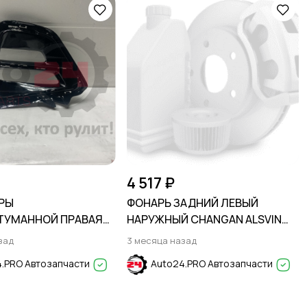
4 517 ₽
РЫ
ФОНАРЬ ЗАДНИЙ ЛЕВЫЙ
ТУМАННОЙ ПРАВАЯ
НАРУЖНЫЙ CHANGAN ALSVIN
GO 4 PRO (T19FL)
2018-
зад
3 месяца назад
.PRO Автозапчасти
Auto24.PRO Автозапчасти