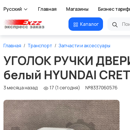
Русский
Главная
Магазины
Бизнес тариф
Каталог
Главная
Транспорт
Запчасти и аксессуары
УГОЛОК РУЧКИ ДВЕР
белый HYUNDAI CRET
3 месяца назад
17 (1 сегодня)
№8337060576