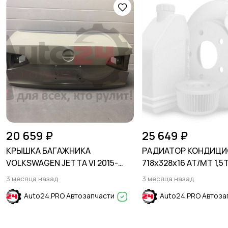
20 659 ₽
25 649 ₽
КРЫШКА БАГАЖНИКА
РАДИАТОР КОНДИЦИ
VOLKSWAGEN JETTA VI 2015-
718x328x16 AT/MT 1,5
2018
BRONCO SPORT
3 месяца назад
3 месяца назад
2020-/MAVERICK 2023
Auto24.PRO Автозапчасти
Auto24.PRO Автоза