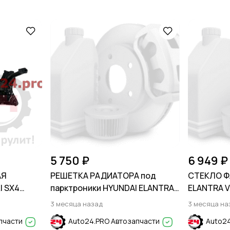
5 750 ₽
6 949 ₽
АЯ
РЕШЕТКА РАДИАТОРА под
СТЕКЛО Ф
I SX4
парктроники HYUNDAI ELANTRA
ELANTRA VI
VII (CN7) 2024-
3 месяца назад
3 месяца на
пчасти
Auto24.PRO Автозапчасти
Auto24