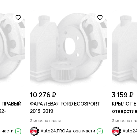
10 276 ₽
3 159 ₽
 ПРАВЫЙ
ФАРА ЛЕВАЯ FORD ECOSPORT
КРЫЛО ПЕ
22-
2013-2019
отверстие
Cristal Wh
3 месяца назад
3 месяца на
SOLARIS 20
пчасти
Auto24.PRO Автозапчасти
Auto24