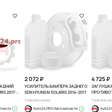
2 072 ₽
4 725 ₽
ЗАДНИЙ
УСИЛИТЕЛЬ БАМПЕРА ЗАДНЕГО
ЗАГЛУШК
IS 2017-
SDN HYUNDAI SOLARIS 2014-2017
ПРОТИВО
CHEVROLE
3 месяца назад
3 месяца на
пчасти
Auto24.PRO Автозапчасти
Auto24