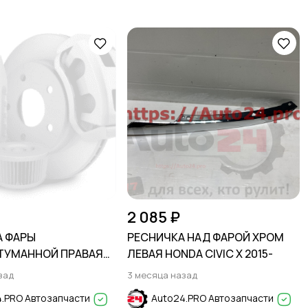
2 085 ₽
А ФАРЫ
РЕСНИЧКА НАД ФАРОЙ ХРОМ
ТУМАННОЙ ПРАВАЯ
ЛЕВАЯ HONDA CIVIC X 2015-
T CRUZE 2019-2024
зад
3 месяца назад
.PRO Автозапчасти
Auto24.PRO Автозапчасти