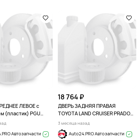
18 764 ₽
РЕДНЕЕ ЛЕВОЕ с
ДВЕРЬ ЗАДНЯЯ ПРАВАЯ
м (пластик) PGU
TOYOTA LAND CRUISER PRADO
ite Белый HYUNDAI
J150 2009-
зад
3 месяца назад
11-2017
.PRO Автозапчасти
Auto24.PRO Автозапчасти