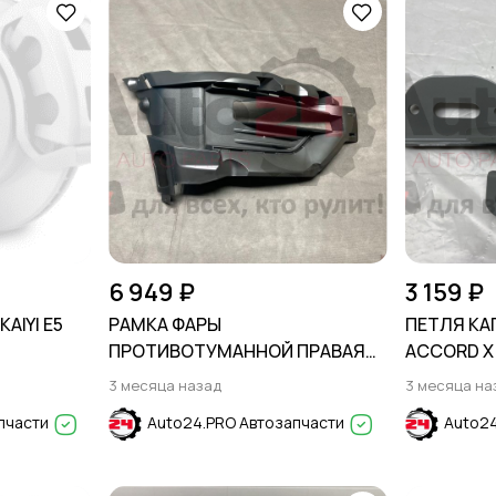
6 949 ₽
3 159 ₽
AIYI E5
РАМКА ФАРЫ
ПЕТЛЯ КА
ПРОТИВОТУМАННОЙ ПРАВАЯ
ACCORD X 
FORD EXPLORER 2020-
3 месяца назад
3 месяца на
пчасти
Auto24.PRO Автозапчасти
Auto24