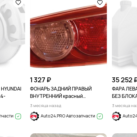
1 327 ₽
35 252 
 HYUNDAI
ФОНАРЬ ЗАДНИЙ ПРАВЫЙ
ФАРА ЛЕВА
24-
ВНУТРЕННИЙ красный
БЕЗ БЛОКА
MITSUBISHI LANCER X 2007-2017
3 месяца назад
3 месяца на
пчасти
Auto24.PRO Автозапчасти
Auto24