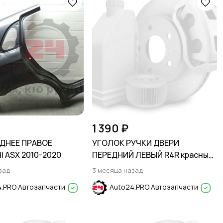
1 390 ₽
ДНЕЕ ПРАВОЕ
УГОЛОК РУЧКИ ДВЕРИ
I ASX 2010-2020
ПЕРЕДНИЙ ЛЕВЫЙ R4R красный
HYUNDAI SOLARIS 2017-2024
зад
3 месяца назад
.PRO Автозапчасти
Auto24.PRO Автозапчасти