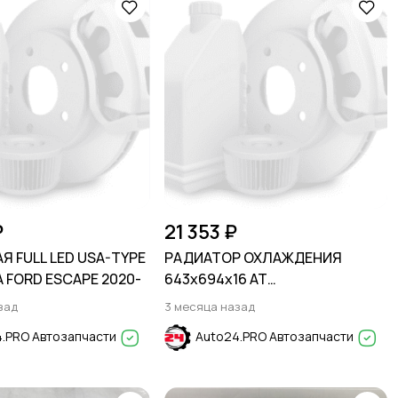
₽
21 353 ₽
Я FULL LED USA-TYPE
РАДИАТОР ОХЛАЖДЕНИЯ
 FORD ESCAPE 2020-
643х694х16 AT
2,3T/3,0T/3,3HIBRID FORD
зад
3 месяца назад
EXPLORER 2019-/LINCOLN
.PRO Автозапчасти
Auto24.PRO Автозапчасти
AVIATOR 2019-