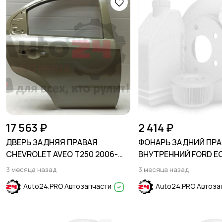
17 563 ₽
2 414 ₽
ДВЕРЬ ЗАДНЯЯ ПРАВАЯ
ФОНАРЬ ЗАДНИЙ ПР
CHEVROLET AVEO T250 2006-
ВНУТРЕННИЙ FORD E
2012 (SEDAN)
2013-2023
3 месяца назад
3 месяца назад
Auto24.PRO Автозапчасти
Auto24.PRO Автоза