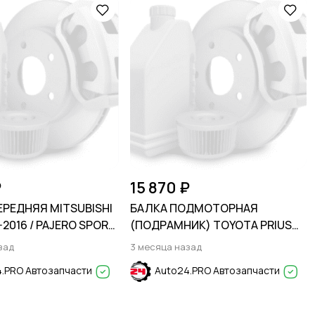
₽
15 870 ₽
ЕРЕДНЯЯ MITSUBISHI
БАЛКА ПОДМОТОРНАЯ
-2016 / PAJERO SPORT
(ПОДРАМНИК) TOYOTA PRIUS
ITON 06-11
1997-2003
зад
3 месяца назад
.PRO Автозапчасти
Auto24.PRO Автозапчасти