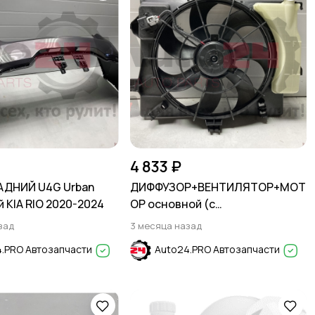
4 833 ₽
АДНИЙ U4G Urban
ДИФФУЗОР+ВЕНТИЛЯТОР+МОТ
 KIA RIO 2020-2024
ОР основной (с
расширительным бачком)
зад
3 месяца назад
HYUNDAI SOLARIS 2011-2017
.PRO Автозапчасти
Auto24.PRO Автозапчасти