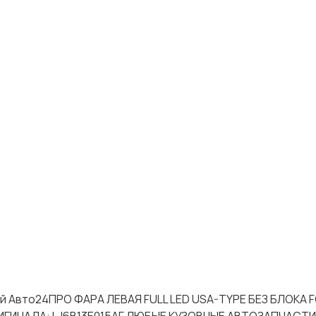
тей Авто24ПРО ФАРА ЛЕВАЯ FULL LED USA-TYPE БЕЗ БЛОКА 