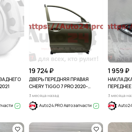
19 724 ₽
1 959 ₽
 ЗАДНЕГО
ДВЕРЬ ПЕРЕДНЯЯ ПРАВАЯ
НАКЛАДКА
2021
CHERY TIGGO 7 PRO 2020-
ПЕРЕДНЕЕ 
T18/T1A/T1E/T1D
2016- / ES
3 месяца назад
3 месяца на
пчасти
Auto24.PRO Автозапчасти
Auto24