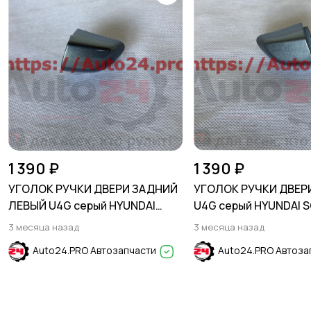
1 390 ₽
1 390 ₽
УГОЛОК РУЧКИ ДВЕРИ ЗАДНИЙ
УГОЛОК РУЧКИ ДВЕР
ЛЕВЫЙ U4G серый HYUNDAI
U4G серый HYUNDAI S
SOLARIS 2017-2024
2017-2024
3 месяца назад
3 месяца назад
Auto24.PRO Автозапчасти
Auto24.PRO Автоза