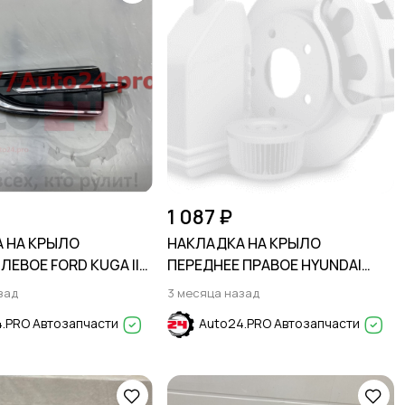
1 087 ₽
 НА КРЫЛО
НАКЛАДКА НА КРЫЛО
ЛЕВОЕ FORD KUGA II
ПЕРЕДНЕЕ ПРАВОЕ HYUNDAI
CAPE 2017-
CRETA 2016-2021
зад
3 месяца назад
.PRO Автозапчасти
Auto24.PRO Автозапчасти