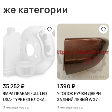
же категории
35 252 ₽
1 390 ₽
ФАРА ПРАВАЯ FULL LED
УГОЛОК РУЧКИ ДВЕРИ
USA-TYPE БЕЗ БЛОКА
ЗАДНИЙ ЛЕВЫЙ WG7
FORD ESCAPE 2020-
Коричневый HYUNDAI
3 месяца назад
3 месяца назад
SOLARIS 2020-2024