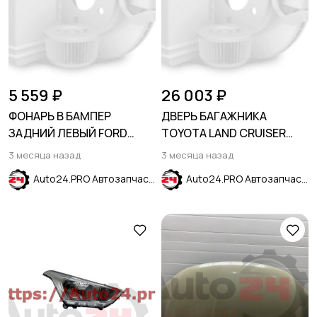
5 559 ₽
26 003 ₽
ФОНАРЬ В БАМПЕР
ДВЕРЬ БАГАЖНИКА
ЗАДНИЙ ЛЕВЫЙ FORD
TOYOTA LAND CRUISER
ESCAPE 2020-
PRADO J150 2013-2017
3 месяца назад
3 месяца назад
Auto24.PRO Автозапчасти
Auto24.PRO Автозапчасти