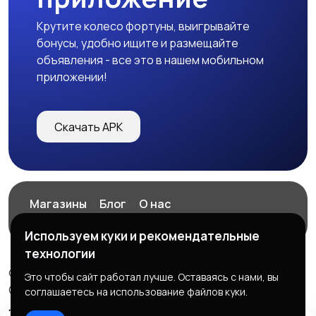
Крутите колесо фортуны, выигрывайте
бонусы, удобно ищите и размещайте
объявления - все это в нашем мобильном
приложении!
Скачать APK
Магазины
Блог
О нас
Служба поддержки
Используем куки и рекомендательные
технологии
© 2026 ExZz.ru - Маркетплейс Экспресс Заказ
Это чтобы сайт работал лучше. Оставаясь с нами, вы
ООО "ЭКЗЗ", ОГРН: 888333777444
соглашаетесь на использование файлов куки.
Правила сервиса
Политика конфиденциальности