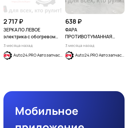
2 717 ₽
638 ₽
ЗЕРКАЛО ЛЕВОЕ
ФАРА
электрика с обогревом
ПРОТИВОТУМАННАЯ
KIA RIO 2017-2024
ЛЕВАЯ VOLKSWAGEN POLO
3 месяца назад
3 месяца назад
2011-2014
Auto24.PRO Автозапчасти
Auto24.PRO Автозапчасти
Мобильное
приложение