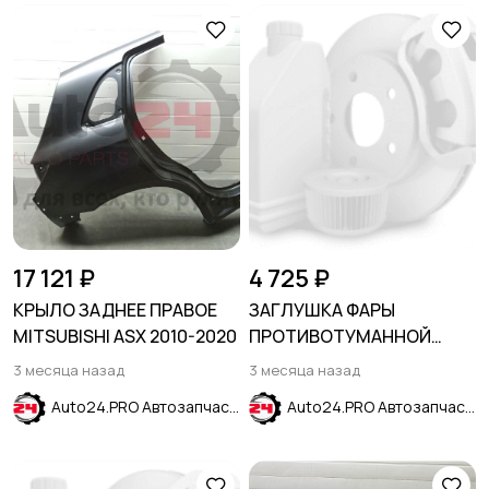
17 121 ₽
4 725 ₽
КРЫЛО ЗАДНЕЕ ПРАВОЕ
ЗАГЛУШКА ФАРЫ
MITSUBISHI ASX 2010-2020
ПРОТИВОТУМАННОЙ
ЛЕВАЯ CHEVROLET CRUZE
3 месяца назад
3 месяца назад
2019-2024
Auto24.PRO Автозапчасти
Auto24.PRO Автозапчасти