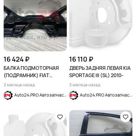
16 424 ₽
16 110 ₽
БАЛКА ПОДМОТОРНАЯ
ДВЕРЬ ЗАДНЯЯ ЛЕВАЯ KIA
(ПОДРАМНИК) FIAT
SPORTAGE III (SL) 2010-
GRANDE PUNTO 2005-2018
3 месяца назад
3 месяца назад
Auto24.PRO Автозапчасти
Auto24.PRO Автозапчасти