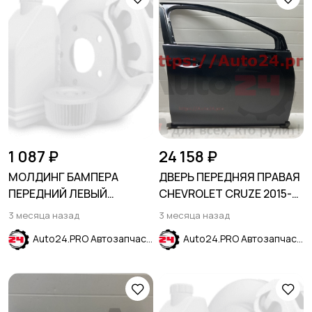
1 087 ₽
24 158 ₽
МОЛДИНГ БАМПЕРА
ДВЕРЬ ПЕРЕДНЯЯ ПРАВАЯ
ПЕРЕДНИЙ ЛЕВЫЙ
CHEVROLET CRUZE 2015-
HYUNDAI ELANTRA VII
2024
3 месяца назад
3 месяца назад
(CN7) 2024-
Auto24.PRO Автозапчасти
Auto24.PRO Автозапчасти