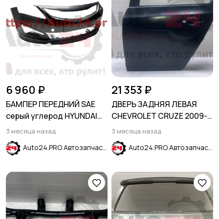
6 960 ₽
21 353 ₽
БАМПЕР ПЕРЕДНИЙ SAE
ДВЕРЬ ЗАДНЯЯ ЛЕВАЯ
серый углерод HYUNDAI
CHEVROLET CRUZE 2009-
SOLARIS 2014-2017
(H/B)
3 месяца назад
3 месяца назад
Auto24.PRO Автозапчасти
Auto24.PRO Автозапчасти