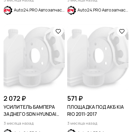
3 месяца назад
3 месяца назад
ACCORD 2022-//1,5T/2,0
Auto24.PRO Автозапчасти
Auto24.PRO Автозапчасти
CIVIC 2023-//1,5T A
2 072 ₽
571 ₽
УСИЛИТЕЛЬ БАМПЕРА
ПЛОЩАДКА ПОД АКБ KIA
ЗАДНЕГО SDN HYUNDAI
RIO 2011-2017
SOLARIS 2014-2017
3 месяца назад
3 месяца назад