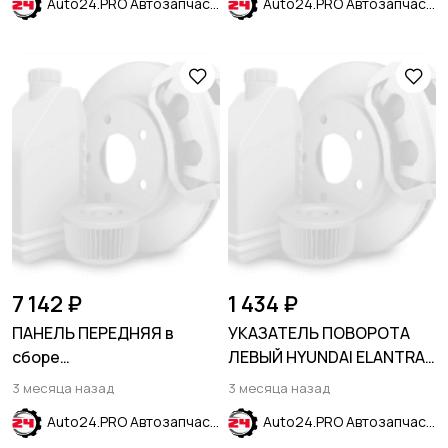
Auto24.PRO Автозапчасти
Auto24.PRO Автозапчасти
7 142 ₽
1 434 ₽
ПАНЕЛЬ ПЕРЕДНЯЯ в
УКАЗАТЕЛЬ ПОВОРОТА
сборе
ЛЕВЫЙ HYUNDAI ELANTRA
(левая+правая+верх+низ
VII (CN7) 2024-
3 месяца назад
3 месяца назад
- комплект)
Auto24.PRO Автозапчасти
Auto24.PRO Автозапчасти