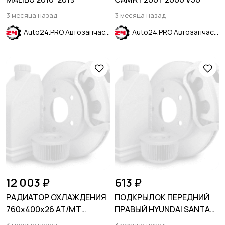
3 месяца назад
3 месяца назад
Auto24.PRO Автозапчасти
Auto24.PRO Автозапчасти
12 003 ₽
613 ₽
РАДИАТОР ОХЛАЖДЕНИЯ
ПОДКРЫЛОК ПЕРЕДНИЙ
760х400х26 AT/MT
ПРАВЫЙ HYUNDAI SANTA
1,5T/2,0HIBRID HONDA
FE CM 2006-2009