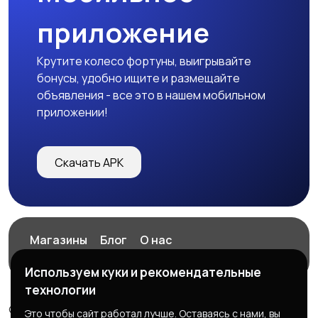
приложение
Крутите колесо фортуны, выигрывайте
бонусы, удобно ищите и размещайте
объявления - все это в нашем мобильном
приложении!
Скачать APK
Магазины
Блог
О нас
Служба поддержки
Используем куки и рекомендательные
технологии
© 2026 ExZz.ru - Маркетплейс Экспресс Заказ
Это чтобы сайт работал лучше. Оставаясь с нами, вы