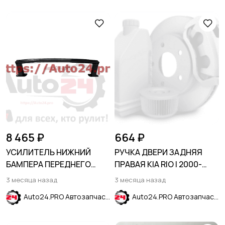
8 465 ₽
664 ₽
УСИЛИТЕЛЬ НИЖНИЙ
РУЧКА ДВЕРИ ЗАДНЯЯ
БАМПЕРА ПЕРЕДНЕГО
ПРАВАЯ KIA RIO I 2000-
BUICK ENCORE 2016-2023
2005
3 месяца назад
3 месяца назад
Auto24.PRO Автозапчасти
Auto24.PRO Автозапчасти