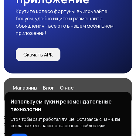
Крутите колесо фортуны, выигрывайте
бонусы, удобно ищите и размещайте
объявления - все это в нашем мобильном
приложении!
Скачать APK
Магазины
Блог
О нас
Служба поддержки
Используем куки и рекомендательные
технологии
© 2026 ExZz.ru - Маркетплейс Экспресс Заказ
Это чтобы сайт работал лучше. Оставаясь с нами, вы
ООО "ЭКЗЗ", ОГРН: 888333777444
соглашаетесь на использование файлов куки.
Правила сервиса
Политика конфиденциальности