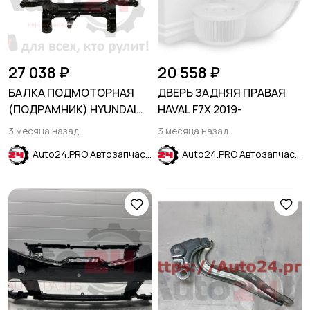
27 038 ₽
20 558 ₽
БАЛКА ПОДМОТОРНАЯ
ДВЕРЬ ЗАДНЯЯ ПРАВАЯ
(ПОДРАМНИК) HYUNDAI
HAVAL F7X 2019-
GRANDEUR 2005-2011
3 месяца назад
3 месяца назад
Auto24.PRO Автозапчасти
Auto24.PRO Автозапчасти