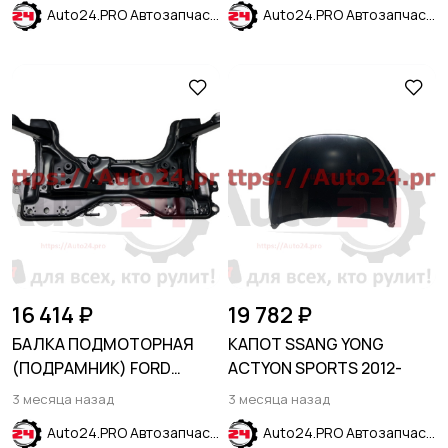
Auto24.PRO Автозапчасти
Auto24.PRO Автозапчасти
16 414 ₽
19 782 ₽
БАЛКА ПОДМОТОРНАЯ
КАПОТ SSANG YONG
(ПОДРАМНИК) FORD
ACTYON SPORTS 2012-
TRANSIT/TOURNEO
3 месяца назад
3 месяца назад
CONNECT (2002-2013)
Auto24.PRO Автозапчасти
Auto24.PRO Автозапчасти