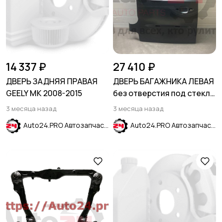
14 337 ₽
27 410 ₽
ДВЕРЬ ЗАДНЯЯ ПРАВАЯ
ДВЕРЬ БАГАЖНИКА ЛЕВАЯ
GEELY MK 2008-2015
без отверстия под стекло
PEUGEOT PARTNER TEPEE
3 месяца назад
3 месяца назад
B9 2008-
Auto24.PRO Автозапчасти
Auto24.PRO Автозапчасти