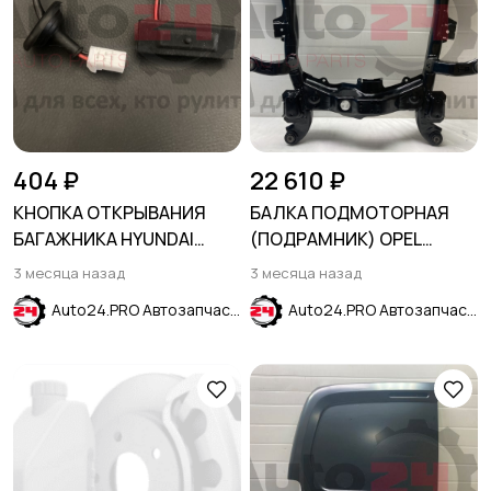
404 ₽
22 610 ₽
КНОПКА ОТКРЫВАНИЯ
БАЛКА ПОДМОТОРНАЯ
БАГАЖНИКА HYUNDAI
(ПОДРАМНИК) OPEL
SOLARIS 2011-2017
ASTRA G 1998-2005
3 месяца назад
3 месяца назад
Auto24.PRO Автозапчасти
Auto24.PRO Автозапчасти